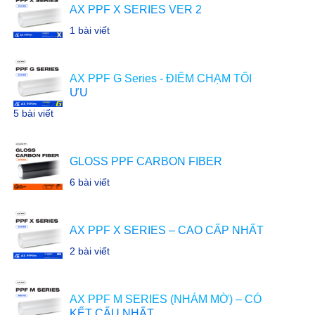
AX PPF X SERIES VER 2
1 bài viết
AX PPF G Series - ĐIỂM CHẠM TỐI
ƯU
5 bài viết
GLOSS PPF CARBON FIBER
6 bài viết
AX PPF X SERIES – CAO CẤP NHẤT
2 bài viết
AX PPF M SERIES (NHÁM MỜ) – CÓ
KẾT CẤU NHẤT