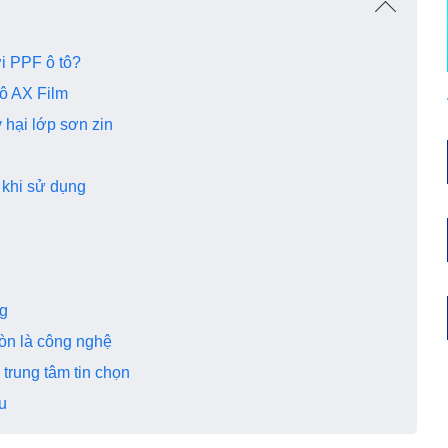
với PPF ô tô?
tô AX Film
 hại lớp sơn zin
 khi sử dụng
ilm
i
ụng
còn là công nghệ
 trung tâm tin chọn
ưu