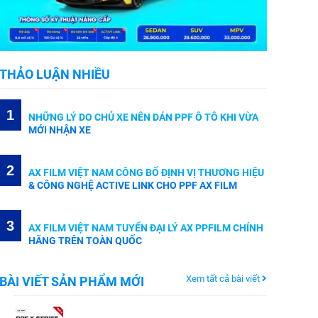
THẢO LUẬN NHIỀU
1
NHỮNG LÝ DO CHỦ XE NÊN DÁN PPF Ô TÔ KHI VỪA
MỚI NHẬN XE
2
AX FILM VIỆT NAM CÔNG BỐ ĐỊNH VỊ THƯƠNG HIỆU
& CÔNG NGHỆ ACTIVE LINK CHO PPF AX FILM
3
AX FILM VIỆT NAM TUYỂN ĐẠI LÝ AX PPFILM CHÍNH
HÃNG TRÊN TOÀN QUỐC
Xem tất cả bài viết
BÀI VIẾT SẢN PHẨM MỚI