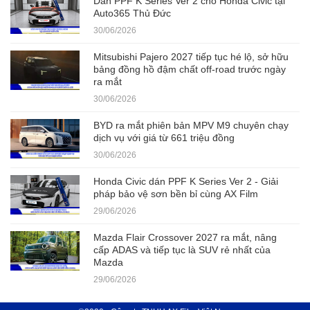
Dán PPF K Series Ver 2 cho Honda Civic tại
Auto365 Thủ Đức
30/06/2026
Mitsubishi Pajero 2027 tiếp tục hé lộ, sở hữu
bảng đồng hồ đậm chất off-road trước ngày
ra mắt
30/06/2026
BYD ra mắt phiên bản MPV M9 chuyên chạy
dịch vụ với giá từ 661 triệu đồng
30/06/2026
Honda Civic dán PPF K Series Ver 2 - Giải
pháp bảo vệ sơn bền bỉ cùng AX Film
29/06/2026
Mazda Flair Crossover 2027 ra mắt, nâng
cấp ADAS và tiếp tục là SUV rẻ nhất của
Mazda
29/06/2026