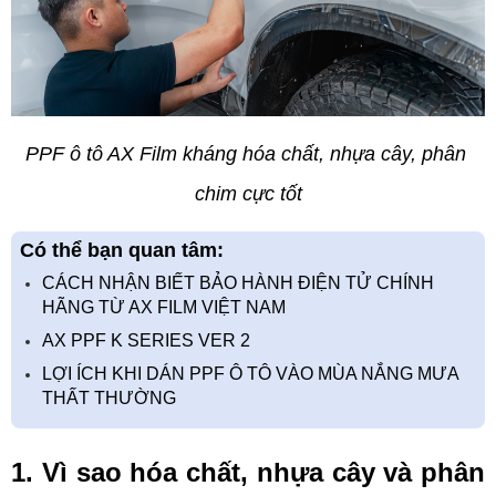
PPF ô tô AX Film kháng hóa chất, nhựa cây, phân 
chim cực tốt
Có thể bạn quan tâm:
CÁCH NHẬN BIẾT BẢO HÀNH ĐIỆN TỬ CHÍNH
HÃNG TỪ AX FILM VIỆT NAM
AX PPF K SERIES VER 2
LỢI ÍCH KHI DÁN PPF Ô TÔ VÀO MÙA NẮNG MƯA
THẤT THƯỜNG
1. Vì sao hóa chất, nhựa cây và phân 