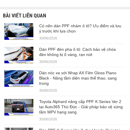
BÀI VIẾT LIÊN QUAN
Có nên dán PPF nhám ô tô? Ưu điểm và lưu
ý trước khi lựa chọn
30/06/2026
Dán PPF đèn pha ô tô: Cách bảo vệ chóa
đèn không bị ố vàng, rạn nứt
30/06/2026
Dán nóc xe với Wrap AX Film Gloss Piano
Black - Nâng tầm diện mạo thể thao, sang
trọng
30/06/2026
Toyota Alphard nâng cấp PPF K Series Ver 2
tại Auto365 Thủ Đức - Giải pháp bảo vệ xứng
tầm MPV hạng sang
30/06/2026