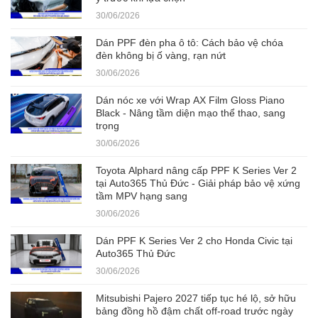
30/06/2026
Dán PPF đèn pha ô tô: Cách bảo vệ chóa
đèn không bị ố vàng, rạn nứt
30/06/2026
Dán nóc xe với Wrap AX Film Gloss Piano
Black - Nâng tầm diện mạo thể thao, sang
trọng
30/06/2026
Toyota Alphard nâng cấp PPF K Series Ver 2
tại Auto365 Thủ Đức - Giải pháp bảo vệ xứng
tầm MPV hạng sang
30/06/2026
Dán PPF K Series Ver 2 cho Honda Civic tại
Auto365 Thủ Đức
30/06/2026
Mitsubishi Pajero 2027 tiếp tục hé lộ, sở hữu
bảng đồng hồ đậm chất off-road trước ngày