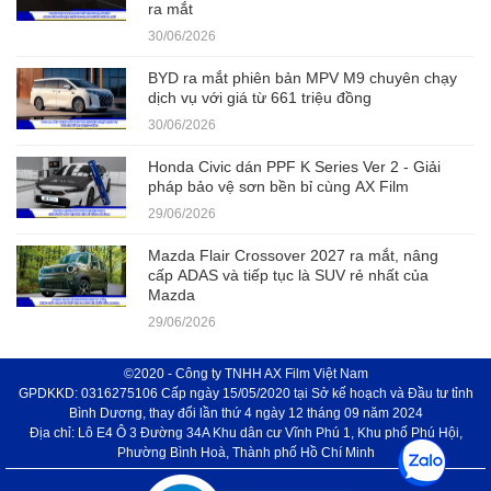
ra mắt
30/06/2026
BYD ra mắt phiên bản MPV M9 chuyên chạy
dịch vụ với giá từ 661 triệu đồng
30/06/2026
Honda Civic dán PPF K Series Ver 2 - Giải
pháp bảo vệ sơn bền bỉ cùng AX Film
29/06/2026
Mazda Flair Crossover 2027 ra mắt, nâng
cấp ADAS và tiếp tục là SUV rẻ nhất của
Mazda
29/06/2026
©2020 - Công ty TNHH AX Film Việt Nam
GPDKKD: 0316275106 Cấp ngày 15/05/2020 tại Sở kế hoạch và Đầu tư tỉnh
Bình Dương, thay đổi lần thứ 4 ngày 12 tháng 09 năm 2024
Địa chỉ: Lô E4 Ô 3 Đường 34A Khu dân cư Vĩnh Phú 1, Khu phố Phú Hội,
Phường Bình Hoà, Thành phố Hồ Chí Minh