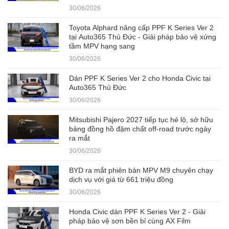
30/06/2026
Toyota Alphard nâng cấp PPF K Series Ver 2
tại Auto365 Thủ Đức - Giải pháp bảo vệ xứng
tầm MPV hạng sang
30/06/2026
Dán PPF K Series Ver 2 cho Honda Civic tại
Auto365 Thủ Đức
30/06/2026
Mitsubishi Pajero 2027 tiếp tục hé lộ, sở hữu
bảng đồng hồ đậm chất off-road trước ngày
ra mắt
30/06/2026
BYD ra mắt phiên bản MPV M9 chuyên chạy
dịch vụ với giá từ 661 triệu đồng
30/06/2026
Honda Civic dán PPF K Series Ver 2 - Giải
pháp bảo vệ sơn bền bỉ cùng AX Film