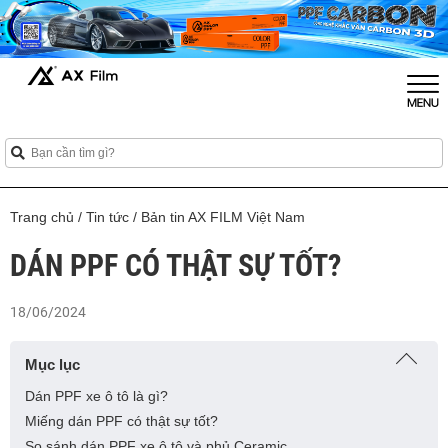
Trang chủ
/
Tin tức
/
Bản tin AX FILM Việt Nam
DÁN PPF CÓ THẬT SỰ TỐT?
18/06/2024
Mục lục
Dán PPF xe ô tô là gì?
Miếng dán PPF có thật sự tốt?
So sánh dán PPF xe ô tô và phủ Ceramic