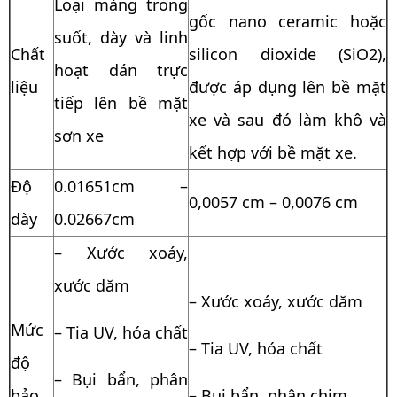
Loại màng trong
gốc nano ceramic hoặc
suốt, dày và linh
Chất
silicon dioxide (SiO2),
hoạt dán trực
liệu
được áp dụng lên bề mặt
tiếp lên bề mặt
xe và sau đó làm khô và
sơn xe
kết hợp với bề mặt xe.
Độ
0.01651cm –
0,0057 cm – 0,0076 cm
dày
0.02667cm
– Xước xoáy,
xước dăm
– Xước xoáy, xước dăm
Mức
– Tia UV, hóa chất
– Tia UV, hóa chất
độ
– Bụi bẩn, phân
bảo
– Bụi bẩn, phân chim