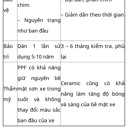
chim
vệ
– Giảm dần theo thời gian
– Nguyên trạng
như ban đầu
Bảo
Dán 1 lần sử
3 – 6 tháng kiểm tra, phủ
trì
dụng 5-10 năm
lại
PPF có khả năng
giữ nguyên bề
Ceramic cũng có khả
Thẩm
mặt sơn xe trong
năng làm tăng độ bóng
mỹ
suốt và không
và sáng của bề mặt xe
thay đổi màu sắc
ban đầu của xe