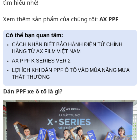
tìm hiểu nhé!
Xem thêm sản phẩm của chúng tôi:
AX PPF
Có thể bạn quan tâm:
CÁCH NHẬN BIẾT BẢO HÀNH ĐIỆN TỬ CHÍNH
HÃNG TỪ AX FILM VIỆT NAM
AX PPF K SERIES VER 2
LỢI ÍCH KHI DÁN PPF Ô TÔ VÀO MÙA NẮNG MƯA
THẤT THƯỜNG
Dán PPF xe ô tô là gì?