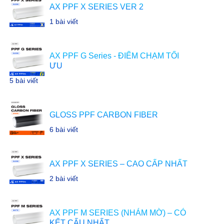
AX PPF X SERIES VER 2
1 bài viết
AX PPF G Series - ĐIỂM CHẠM TỐI
ƯU
5 bài viết
GLOSS PPF CARBON FIBER
6 bài viết
AX PPF X SERIES – CAO CẤP NHẤT
2 bài viết
AX PPF M SERIES (NHÁM MỜ) – CÓ
KẾT CẤU NHẤT