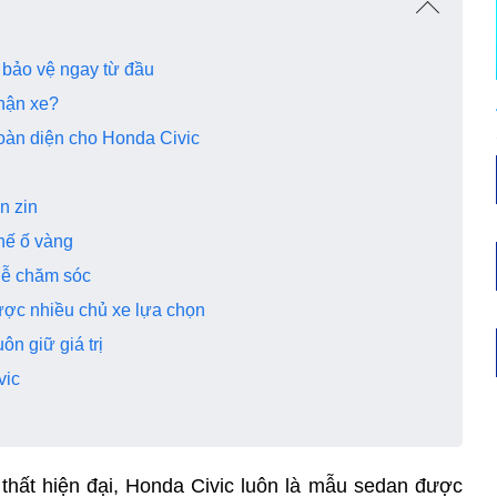
ợc bảo vệ ngay từ đầu
 nhận xe?
 toàn diện cho Honda Civic
ơn zin
hế ố vàng
à dễ chăm sóc
ược nhiều chủ xe lựa chọn
uôn giữ giá trị
ivic
thất hiện đại, Honda Civic luôn là mẫu sedan được 