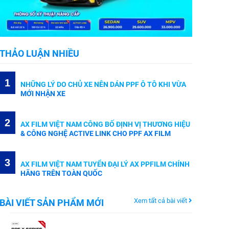
THẢO LUẬN NHIỀU
1
NHỮNG LÝ DO CHỦ XE NÊN DÁN PPF Ô TÔ KHI VỪA
MỚI NHẬN XE
2
AX FILM VIỆT NAM CÔNG BỐ ĐỊNH VỊ THƯƠNG HIỆU
& CÔNG NGHỆ ACTIVE LINK CHO PPF AX FILM
3
AX FILM VIỆT NAM TUYỂN ĐẠI LÝ AX PPFILM CHÍNH
HÃNG TRÊN TOÀN QUỐC
Xem tất cả bài viết
BÀI VIẾT SẢN PHẨM MỚI