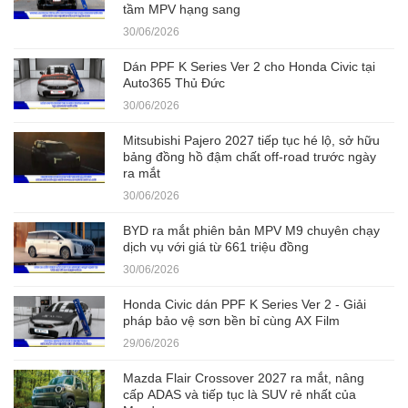
tầm MPV hạng sang
30/06/2026
Dán PPF K Series Ver 2 cho Honda Civic tại
Auto365 Thủ Đức
30/06/2026
Mitsubishi Pajero 2027 tiếp tục hé lộ, sở hữu
bảng đồng hồ đậm chất off-road trước ngày
ra mắt
30/06/2026
BYD ra mắt phiên bản MPV M9 chuyên chạy
dịch vụ với giá từ 661 triệu đồng
30/06/2026
Honda Civic dán PPF K Series Ver 2 - Giải
pháp bảo vệ sơn bền bỉ cùng AX Film
29/06/2026
Mazda Flair Crossover 2027 ra mắt, nâng
cấp ADAS và tiếp tục là SUV rẻ nhất của