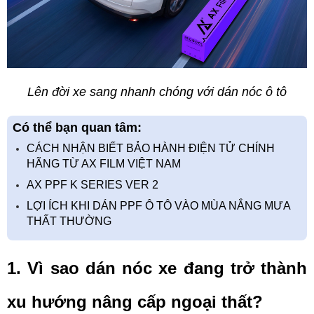
Lên đời xe sang nhanh chóng với dán nóc ô tô
Có thể bạn quan tâm:
CÁCH NHẬN BIẾT BẢO HÀNH ĐIỆN TỬ CHÍNH
HÃNG TỪ AX FILM VIỆT NAM
AX PPF K SERIES VER 2
LỢI ÍCH KHI DÁN PPF Ô TÔ VÀO MÙA NẮNG MƯA
THẤT THƯỜNG
1. Vì sao dán nóc xe đang trở thành 
xu hướng nâng cấp ngoại thất?     