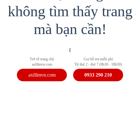
không tìm thấy trang
mà bạn cần!
{
Trở về trang chủ
Gọi hỗ trợ miễn phí
axfilmvn.com
Từ thứ 2 - thứ 7 (8h30 - 18h30)
axfilmvn.com
0933 290 210