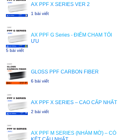
AX PPF X SERIES VER 2
1 bài viết
AX PPF G Series - ĐIỂM CHẠM TỐI
ƯU
5 bài viết
GLOSS PPF CARBON FIBER
6 bài viết
AX PPF X SERIES – CAO CẤP NHẤT
2 bài viết
AX PPF M SERIES (NHÁM MỜ) – CÓ
KẾT CẤU NHẤT