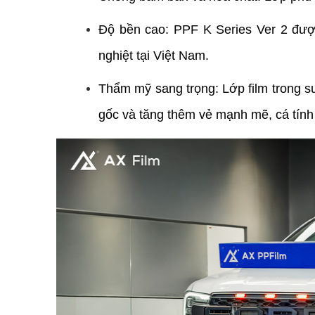
Độ bền cao: PPF K Series Ver 2 được
nghiệt tại Việt Nam.
Thẩm mỹ sang trọng: Lớp film trong s
gốc và tăng thêm vẻ mạnh mẽ, cá tính