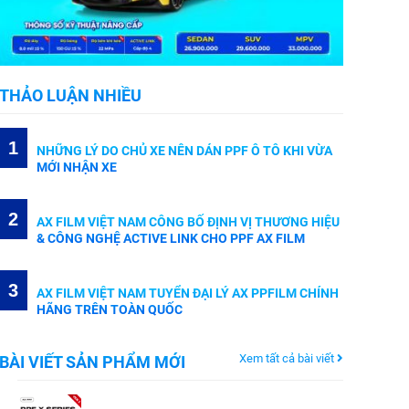
THẢO LUẬN NHIỀU
1
NHỮNG LÝ DO CHỦ XE NÊN DÁN PPF Ô TÔ KHI VỪA
MỚI NHẬN XE
2
AX FILM VIỆT NAM CÔNG BỐ ĐỊNH VỊ THƯƠNG HIỆU
& CÔNG NGHỆ ACTIVE LINK CHO PPF AX FILM
3
AX FILM VIỆT NAM TUYỂN ĐẠI LÝ AX PPFILM CHÍNH
HÃNG TRÊN TOÀN QUỐC
Xem tất cả bài viết
BÀI VIẾT SẢN PHẨM MỚI