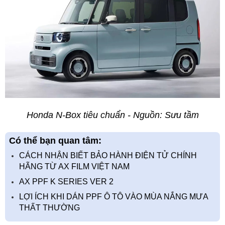
Honda N-Box tiêu chuẩn - Nguồn: Sưu tầm
Có thể bạn quan tâm:
CÁCH NHẬN BIẾT BẢO HÀNH ĐIỆN TỬ CHÍNH
HÃNG TỪ AX FILM VIỆT NAM
AX PPF K SERIES VER 2
LỢI ÍCH KHI DÁN PPF Ô TÔ VÀO MÙA NẮNG MƯA
THẤT THƯỜNG