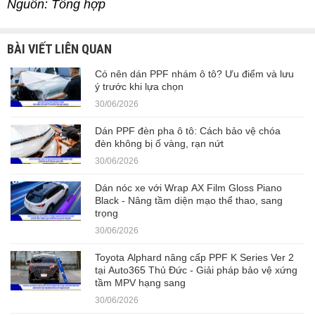
Nguồn: Tổng hợp
BÀI VIẾT LIÊN QUAN
Có nên dán PPF nhám ô tô? Ưu điểm và lưu
ý trước khi lựa chọn
30/06/2026
Dán PPF đèn pha ô tô: Cách bảo vệ chóa
đèn không bị ố vàng, rạn nứt
30/06/2026
Dán nóc xe với Wrap AX Film Gloss Piano
Black - Nâng tầm diện mạo thể thao, sang
trọng
30/06/2026
Toyota Alphard nâng cấp PPF K Series Ver 2
tại Auto365 Thủ Đức - Giải pháp bảo vệ xứng
tầm MPV hạng sang
30/06/2026