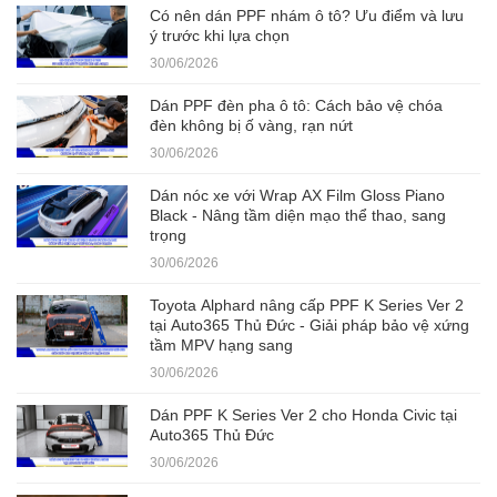
Có nên dán PPF nhám ô tô? Ưu điểm và lưu
ý trước khi lựa chọn
30/06/2026
Dán PPF đèn pha ô tô: Cách bảo vệ chóa
đèn không bị ố vàng, rạn nứt
30/06/2026
Dán nóc xe với Wrap AX Film Gloss Piano
Black - Nâng tầm diện mạo thể thao, sang
trọng
30/06/2026
Toyota Alphard nâng cấp PPF K Series Ver 2
tại Auto365 Thủ Đức - Giải pháp bảo vệ xứng
tầm MPV hạng sang
30/06/2026
Dán PPF K Series Ver 2 cho Honda Civic tại
Auto365 Thủ Đức
30/06/2026