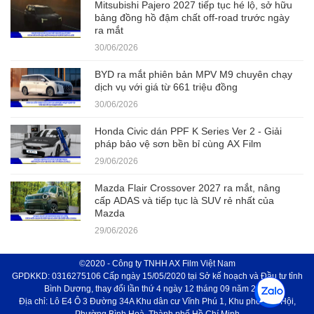
Mitsubishi Pajero 2027 tiếp tục hé lộ, sở hữu
bảng đồng hồ đậm chất off-road trước ngày
ra mắt
30/06/2026
BYD ra mắt phiên bản MPV M9 chuyên chạy
dịch vụ với giá từ 661 triệu đồng
30/06/2026
Honda Civic dán PPF K Series Ver 2 - Giải
pháp bảo vệ sơn bền bỉ cùng AX Film
29/06/2026
Mazda Flair Crossover 2027 ra mắt, nâng
cấp ADAS và tiếp tục là SUV rẻ nhất của
Mazda
29/06/2026
©2020 - Công ty TNHH AX Film Việt Nam
GPDKKD: 0316275106 Cấp ngày 15/05/2020 tại Sở kế hoạch và Đầu tư tỉnh
Bình Dương, thay đổi lần thứ 4 ngày 12 tháng 09 năm 2024
Địa chỉ: Lô E4 Ô 3 Đường 34A Khu dân cư Vĩnh Phú 1, Khu phố Phú Hội,