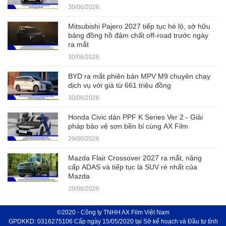
30/06/2026
Mitsubishi Pajero 2027 tiếp tục hé lộ, sở hữu
bảng đồng hồ đậm chất off-road trước ngày
ra mắt
30/06/2026
BYD ra mắt phiên bản MPV M9 chuyên chạy
dịch vụ với giá từ 661 triệu đồng
30/06/2026
Honda Civic dán PPF K Series Ver 2 - Giải
pháp bảo vệ sơn bền bỉ cùng AX Film
29/06/2026
Mazda Flair Crossover 2027 ra mắt, nâng
cấp ADAS và tiếp tục là SUV rẻ nhất của
Mazda
29/06/2026
©2020 - Công ty TNHH AX Film Việt Nam
GPDKKD: 0316275106 Cấp ngày 15/05/2020 tại Sở kế hoạch và Đầu tư tỉnh