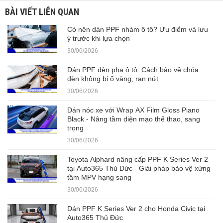
BÀI VIẾT LIÊN QUAN
Có nên dán PPF nhám ô tô? Ưu điểm và lưu
ý trước khi lựa chọn
30/06/2026
Dán PPF đèn pha ô tô: Cách bảo vệ chóa
đèn không bị ố vàng, rạn nứt
30/06/2026
Dán nóc xe với Wrap AX Film Gloss Piano
Black - Nâng tầm diện mạo thể thao, sang
trọng
30/06/2026
Toyota Alphard nâng cấp PPF K Series Ver 2
tại Auto365 Thủ Đức - Giải pháp bảo vệ xứng
tầm MPV hạng sang
30/06/2026
Dán PPF K Series Ver 2 cho Honda Civic tại
Auto365 Thủ Đức