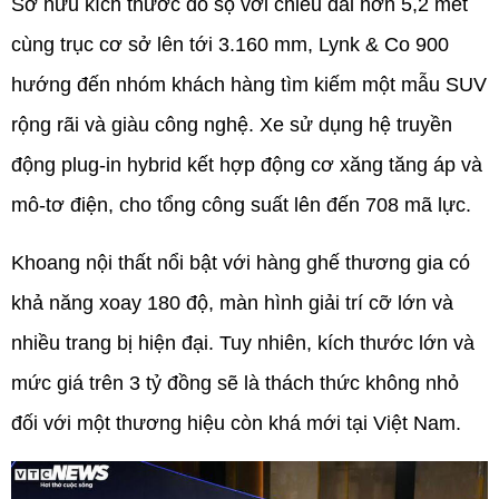
Sở hữu kích thước đồ sộ với chiều dài hơn 5,2 mét 
cùng trục cơ sở lên tới 3.160 mm, Lynk & Co 900 
hướng đến nhóm khách hàng tìm kiếm một mẫu SUV 
rộng rãi và giàu công nghệ. Xe sử dụng hệ truyền 
động plug-in hybrid kết hợp động cơ xăng tăng áp và 
mô-tơ điện, cho tổng công suất lên đến 708 mã lực.
Khoang nội thất nổi bật với hàng ghế thương gia có 
khả năng xoay 180 độ, màn hình giải trí cỡ lớn và 
nhiều trang bị hiện đại. Tuy nhiên, kích thước lớn và 
mức giá trên 3 tỷ đồng sẽ là thách thức không nhỏ 
đối với một thương hiệu còn khá mới tại Việt Nam.