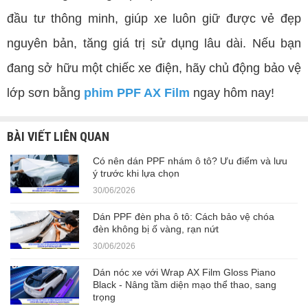
đầu tư thông minh, giúp xe luôn giữ được vẻ đẹp
nguyên bản, tăng giá trị sử dụng lâu dài. Nếu bạn
đang sở hữu một chiếc xe điện, hãy chủ động bảo vệ
lớp sơn bằng
phim PPF AX Film
ngay hôm nay!
BÀI VIẾT LIÊN QUAN
Có nên dán PPF nhám ô tô? Ưu điểm và lưu
ý trước khi lựa chọn
30/06/2026
Dán PPF đèn pha ô tô: Cách bảo vệ chóa
đèn không bị ố vàng, rạn nứt
30/06/2026
Dán nóc xe với Wrap AX Film Gloss Piano
Black - Nâng tầm diện mạo thể thao, sang
trọng