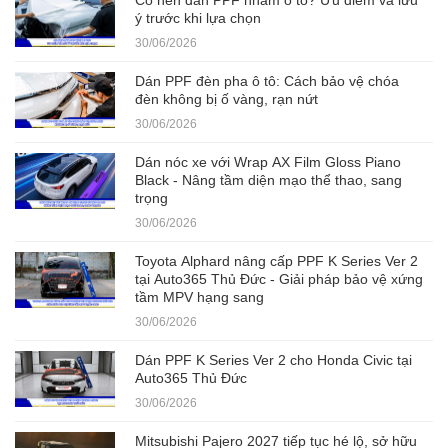
ý trước khi lựa chọn
30/06/2026
Dán PPF đèn pha ô tô: Cách bảo vệ chóa
đèn không bị ố vàng, rạn nứt
30/06/2026
Dán nóc xe với Wrap AX Film Gloss Piano
Black - Nâng tầm diện mạo thể thao, sang
trọng
30/06/2026
Toyota Alphard nâng cấp PPF K Series Ver 2
tại Auto365 Thủ Đức - Giải pháp bảo vệ xứng
tầm MPV hạng sang
30/06/2026
Dán PPF K Series Ver 2 cho Honda Civic tại
Auto365 Thủ Đức
30/06/2026
Mitsubishi Pajero 2027 tiếp tục hé lộ, sở hữu