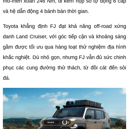
mô-men xoắn 246 Nm, đi kèm hộp số tự động 6 cấp 
và hệ dẫn động 4 bánh bán thời gian.
Toyota khẳng định FJ đạt khả năng off-road xứng 
danh Land Cruiser, với góc tiếp cận và khoảng sáng 
gầm được tối ưu qua hàng loạt thử nghiệm địa hình 
khắc nghiệt. Dù nhỏ gọn, nhưng FJ vẫn đủ sức chinh 
phục các cung đường thử thách, từ đồi cát đến sỏi 
đá.