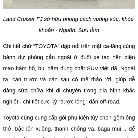
Land Cruiser FJ sở hữu phong cách vuông vức, khỏe 
khoắn - Nguồn: Sưu tầm
Chi tiết chữ “TOYOTA” dập nổi trên mặt ca-lăng cùng 
bánh dự phòng gắn ngoài ở đuôi xe tạo nên diện 
mạo hầm hố, bụi bặm đúng chất SUV việt dã. Ngoài 
ra, cản trước và cản sau có thể tháo rời, giúp dễ 
dàng sửa chữa khi di chuyển trong địa hình khắc 
nghiệt - chi tiết cực kỳ “được lòng” dân off-road.
Toyota cũng cung cấp gói phụ kiện tùy chọn gồm ống 
thở, bậc lên xuống, thanh chống va, baga mui… để 