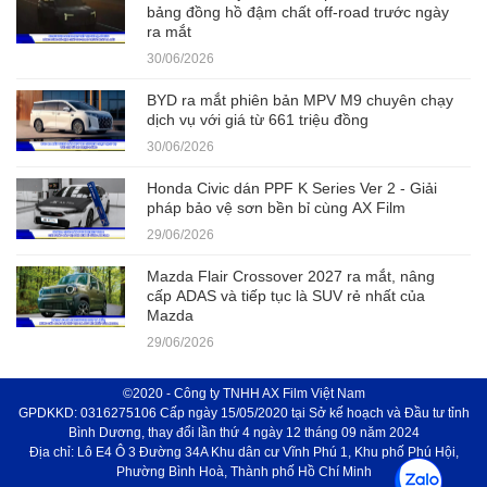
bảng đồng hồ đậm chất off-road trước ngày
ra mắt
30/06/2026
BYD ra mắt phiên bản MPV M9 chuyên chạy
dịch vụ với giá từ 661 triệu đồng
30/06/2026
Honda Civic dán PPF K Series Ver 2 - Giải
pháp bảo vệ sơn bền bỉ cùng AX Film
29/06/2026
Mazda Flair Crossover 2027 ra mắt, nâng
cấp ADAS và tiếp tục là SUV rẻ nhất của
Mazda
29/06/2026
©2020 - Công ty TNHH AX Film Việt Nam
GPDKKD: 0316275106 Cấp ngày 15/05/2020 tại Sở kế hoạch và Đầu tư tỉnh
Bình Dương, thay đổi lần thứ 4 ngày 12 tháng 09 năm 2024
Địa chỉ: Lô E4 Ô 3 Đường 34A Khu dân cư Vĩnh Phú 1, Khu phố Phú Hội,
Phường Bình Hoà, Thành phố Hồ Chí Minh