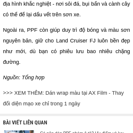
địa hình khắc nghiệt - nơi sỏi đá, bụi bẩn và cành cây 
có thể để lại dấu vết trên sơn xe.
Ngoài ra, PPF còn giúp duy trì độ bóng và màu sơn 
nguyên bản, giữ cho Land Cruiser FJ luôn bền đẹp 
như mới, dù bạn có phiêu lưu bao nhiêu chặng 
đường.
Nguồn: Tổng hợp
>>> XEM THÊM:
Dán wrap màu tại AX Film - Thay
đổi diện mạo xe chỉ trong 1 ngày
BÀI VIẾT LIÊN QUAN
Có nên dán PPF nhám ô tô? Ưu điểm và lưu