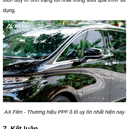
dụng.
AX Film - Thương hiệu PPF ô tô uy tín nhất hiện nay
7. Kết luận  