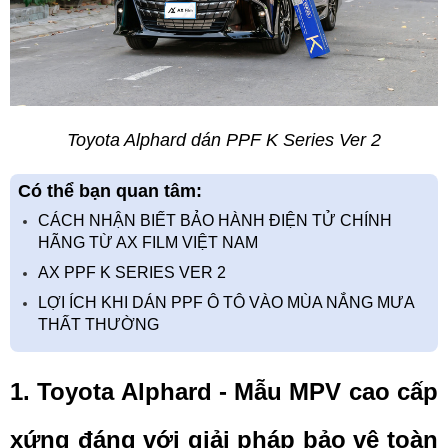
Toyota Alphard dán PPF K Series Ver 2
Có thể bạn quan tâm:
CÁCH NHẬN BIẾT BẢO HÀNH ĐIỆN TỬ CHÍNH
HÃNG TỪ AX FILM VIỆT NAM
AX PPF K SERIES VER 2
LỢI ÍCH KHI DÁN PPF Ô TÔ VÀO MÙA NẮNG MƯA
THẤT THƯỜNG
1. Toyota Alphard - Mẫu MPV cao cấp 
xứng đáng với giải pháp bảo vệ toàn 