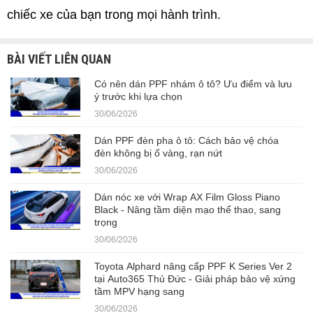
chiếc xe của bạn trong mọi hành trình.
BÀI VIẾT LIÊN QUAN
Có nên dán PPF nhám ô tô? Ưu điểm và lưu
ý trước khi lựa chọn
30/06/2026
Dán PPF đèn pha ô tô: Cách bảo vệ chóa
đèn không bị ố vàng, rạn nứt
30/06/2026
Dán nóc xe với Wrap AX Film Gloss Piano
Black - Nâng tầm diện mạo thể thao, sang
trọng
30/06/2026
Toyota Alphard nâng cấp PPF K Series Ver 2
tại Auto365 Thủ Đức - Giải pháp bảo vệ xứng
tầm MPV hạng sang
30/06/2026