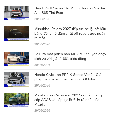
Dán PPF K Series Ver 2 cho Honda Civic tại
Auto365 Thủ Đức
30/06/2026
Mitsubishi Pajero 2027 tiếp tục hé lộ, sở hữu
bảng đồng hồ đậm chất off-road trước ngày
ra mắt
30/06/2026
BYD ra mắt phiên bản MPV M9 chuyên chạy
dịch vụ với giá từ 661 triệu đồng
30/06/2026
Honda Civic dán PPF K Series Ver 2 - Giải
pháp bảo vệ sơn bền bỉ cùng AX Film
29/06/2026
Mazda Flair Crossover 2027 ra mắt, nâng
cấp ADAS và tiếp tục là SUV rẻ nhất của
Mazda
29/06/2026