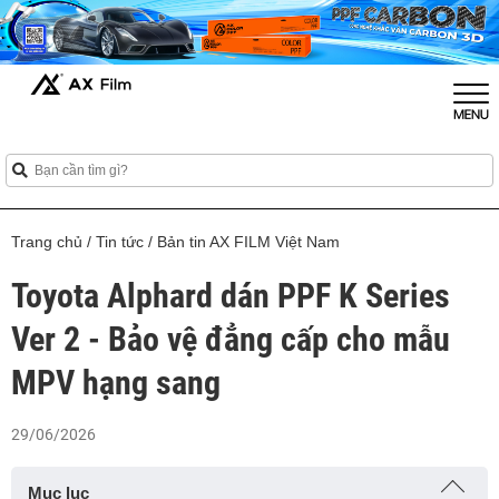
Trang chủ
/
Tin tức
/
Bản tin AX FILM Việt Nam
Toyota Alphard dán PPF K Series
Ver 2 - Bảo vệ đẳng cấp cho mẫu
MPV hạng sang
29/06/2026
Mục lục