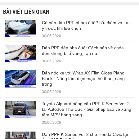
BÀI VIẾT LIÊN QUAN
Có nên dán PPF nhám ô tô? Ưu điểm và lưu
ý trước khi lựa chọn
30/06/2026
Dán PPF đèn pha ô tô: Cách bảo vệ chóa
đèn không bị ố vàng, rạn nứt
30/06/2026
Dán nóc xe với Wrap AX Film Gloss Piano
Black - Nâng tầm diện mạo thể thao, sang
trọng
30/06/2026
Toyota Alphard nâng cấp PPF K Series Ver 2
tại Auto365 Thủ Đức - Giải pháp bảo vệ xứng
tầm MPV hạng sang
30/06/2026
Dán PPF K Series Ver 2 cho Honda Civic tại