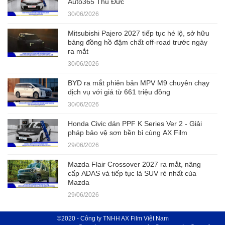
Auto365 Thủ Đức
30/06/2026
Mitsubishi Pajero 2027 tiếp tục hé lộ, sở hữu
bảng đồng hồ đậm chất off-road trước ngày
ra mắt
30/06/2026
BYD ra mắt phiên bản MPV M9 chuyên chạy
dịch vụ với giá từ 661 triệu đồng
30/06/2026
Honda Civic dán PPF K Series Ver 2 - Giải
pháp bảo vệ sơn bền bỉ cùng AX Film
29/06/2026
Mazda Flair Crossover 2027 ra mắt, nâng
cấp ADAS và tiếp tục là SUV rẻ nhất của
Mazda
29/06/2026
©2020 - Công ty TNHH AX Film Việt Nam