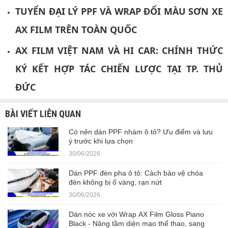
TUYỂN ĐẠI LÝ PPF VÀ WRAP ĐỔI MÀU SƠN XE
AX FILM TRÊN TOÀN QUỐC
AX FILM VIỆT NAM VÀ HI CAR: CHÍNH THỨC
KÝ KẾT HỢP TÁC CHIẾN LƯỢC TẠI TP. THỦ
ĐỨC
BÀI VIẾT LIÊN QUAN
Có nên dán PPF nhám ô tô? Ưu điểm và lưu
ý trước khi lựa chọn
30/06/2026
Dán PPF đèn pha ô tô: Cách bảo vệ chóa
đèn không bị ố vàng, rạn nứt
30/06/2026
Dán nóc xe với Wrap AX Film Gloss Piano
Black - Nâng tầm diện mạo thể thao, sang