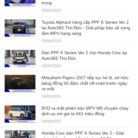
trọng
30/06/2026
Toyota Alphard nâng cấp PPF K Series Ver 2
tại Auto365 Thủ Đức - Giải pháp bảo vệ xứng
tầm MPV hạng sang
30/06/2026
Dán PPF K Series Ver 2 cho Honda Civic tại
Auto365 Thủ Đức
30/06/2026
Mitsubishi Pajero 2027 tiếp tục hé lộ, sở hữu
bảng đồng hồ đậm chất off-road trước ngày
ra mắt
30/06/2026
BYD ra mắt phiên bản MPV M9 chuyên chạy
dịch vụ với giá từ 661 triệu đồng
30/06/2026
Honda Civic dán PPF K Series Ver 2 - Giải