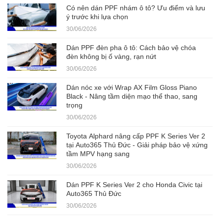
Có nên dán PPF nhám ô tô? Ưu điểm và lưu
ý trước khi lựa chọn
30/06/2026
Dán PPF đèn pha ô tô: Cách bảo vệ chóa
đèn không bị ố vàng, rạn nứt
30/06/2026
Dán nóc xe với Wrap AX Film Gloss Piano
Black - Nâng tầm diện mạo thể thao, sang
trọng
30/06/2026
Toyota Alphard nâng cấp PPF K Series Ver 2
tại Auto365 Thủ Đức - Giải pháp bảo vệ xứng
tầm MPV hạng sang
30/06/2026
Dán PPF K Series Ver 2 cho Honda Civic tại
Auto365 Thủ Đức
30/06/2026