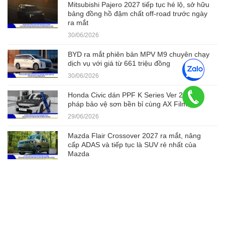
Mitsubishi Pajero 2027 tiếp tục hé lộ, sở hữu
bảng đồng hồ đậm chất off-road trước ngày
ra mắt
30/06/2026
BYD ra mắt phiên bản MPV M9 chuyên chạy
dịch vụ với giá từ 661 triệu đồng
30/06/2026
Honda Civic dán PPF K Series Ver 2 - Giải
pháp bảo vệ sơn bền bỉ cùng AX Film
29/06/2026
Mazda Flair Crossover 2027 ra mắt, nâng
cấp ADAS và tiếp tục là SUV rẻ nhất của
Mazda
29/06/2026
©2020 - Công ty TNHH AX Film Việt Nam
GPDKKD: 0316275106 Cấp ngày 15/05/2020 tại Sở kế hoạch và Đầu tư tỉnh
Bình Dương, thay đổi lần thứ 4 ngày 12 tháng 09 năm 2024
Địa chỉ: Lô E4 Ô 3 Đường 34A Khu dân cư Vĩnh Phú 1, Khu phố Phú Hội,