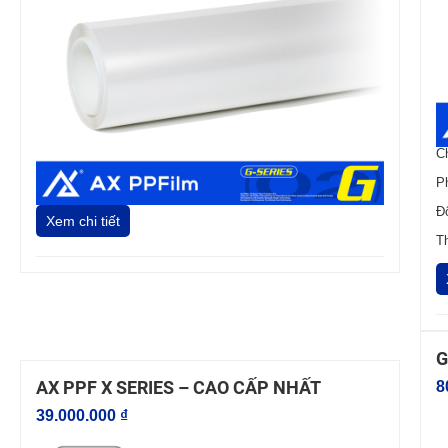
C
P
Đ
Xem chi tiết
T
G
AX PPF X SERIES – CAO CẤP NHẤT
8
39.000.000 ₫