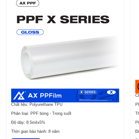
Ch
Chất liệu: Polyurethane TPU
P
Phân loại: PPF bóng - Trong suốt
T
Độ dày: 8.5mil±5%
P
Thời gian bảo hành: 8 năm
Đ