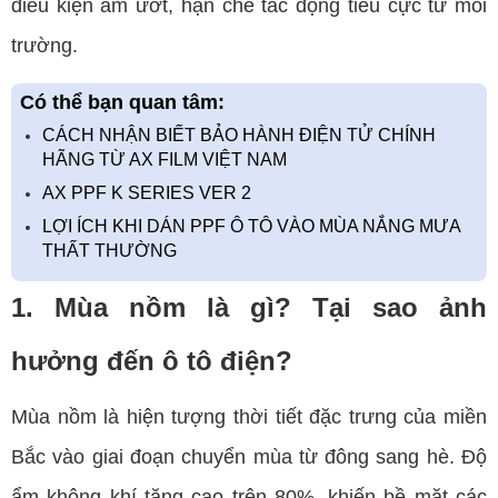
điều kiện ẩm ướt, hạn chế tác động tiêu cực từ môi
trường.
Có thể bạn quan tâm:
CÁCH NHẬN BIẾT BẢO HÀNH ĐIỆN TỬ CHÍNH
HÃNG TỪ AX FILM VIỆT NAM
AX PPF K SERIES VER 2
LỢI ÍCH KHI DÁN PPF Ô TÔ VÀO MÙA NẮNG MƯA
THẤT THƯỜNG
1. Mùa nồm là gì? Tại sao ảnh
hưởng đến ô tô điện?
Mùa nồm là hiện tượng thời tiết đặc trưng của miền
Bắc vào giai đoạn chuyển mùa từ đông sang hè. Độ
ẩm không khí tăng cao trên 80%, khiến bề mặt các