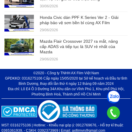
30/06/2026
Honda Civic dán PPF K Series Ver 2 - Giải
pháp bảo vệ sơn bền bỉ cùng AX Film
29/06/2026
Mazda Flair Crossover 2027 ra mắt, nâng
cấp ADAS và tiếp tục là SUV rẻ nhất của
Mazda
29/06/2026
©2020 - Công ty TNHH AX Film Việt Nam
GPDKKD: 0316275106 Cấp ngày 15/05/2020 tại Sở kế hoạch và Đầu tư tỉnh
Bình Dương, thay đổi lần thứ 4 ngày 12 tháng 09 năm 2024
Địa chỉ: Lô E4 Ô 3 Đường 34A Khu dân cư Vĩnh Phú 1, Khu phố Phú Hội,
Phường Bình Hoà, Thành phố Hồ Chí Minh
MST: 0316275106 | Hotline: - Khiếu nại góp ý: 0912769676, - Hỗ trợ kĩ thuật:
0365361939, - CSKH: 0392373969 | Email: axfilmvn@gmail.com