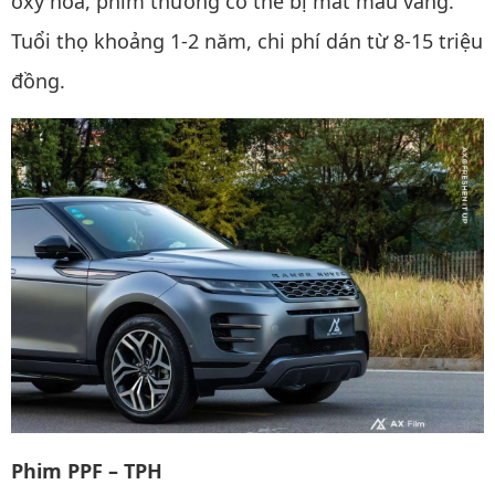
oxy hóa, phim thường có thể bị mất màu vàng.
Tuổi thọ khoảng 1-2 năm, chi phí dán từ 8-15 triệu
đồng.
Phim PPF – TPH