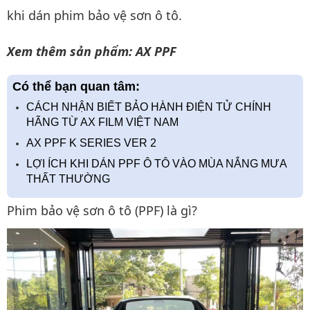
khi dán phim bảo vệ sơn ô tô.
Xem thêm sản phẩm:
AX PPF
Có thể bạn quan tâm:
CÁCH NHẬN BIẾT BẢO HÀNH ĐIỆN TỬ CHÍNH
HÃNG TỪ AX FILM VIỆT NAM
AX PPF K SERIES VER 2
LỢI ÍCH KHI DÁN PPF Ô TÔ VÀO MÙA NẮNG MƯA
THẤT THƯỜNG
Phim bảo vệ sơn ô tô (PPF) là gì?