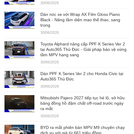
30/06/2026
Dán nóc xe với Wrap AX Film Gloss Piano
Black - Nâng tầm diện mạo thể thao, sang
trọng
30/06/2026
Toyota Alphard nâng cấp PPF K Series Ver 2
tại Auto365 Thủ Đức - Giải pháp bảo vệ xứng
tầm MPV hạng sang
30/06/2026
Dán PPF K Series Ver 2 cho Honda Civic tại
Auto365 Thủ Đức
30/06/2026
Mitsubishi Pajero 2027 tiếp tục hé lộ, sở hữu
bảng đồng hồ đậm chất off-road trước ngày
ra mắt
30/06/2026
BYD ra mắt phiên bản MPV M9 chuyên chạy
dịch vụ với giá từ 661 triệu đồng