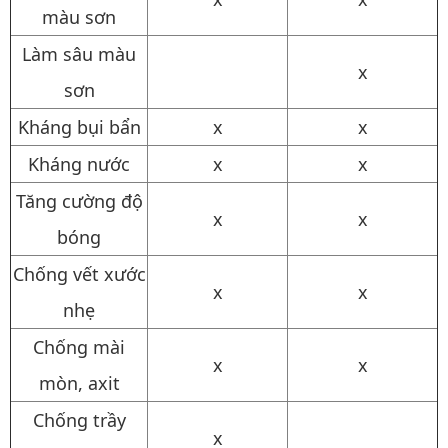
màu sơn
Làm sâu màu
x
sơn
Kháng bụi bẩn
x
x
Kháng nước
x
x
Tăng cường độ
x
x
bóng
Chống vết xước
x
x
nhẹ
Chống mài
x
x
mòn, axit
Chống trầy
x