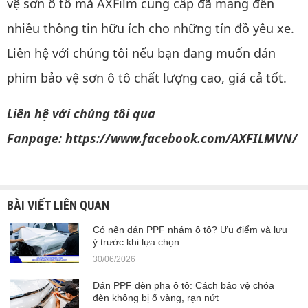
vệ sơn ô tô mà AXFilm cung cấp đã mang đến
nhiều thông tin hữu ích cho những tín đồ yêu xe.
Liên hệ với chúng tôi nếu bạn đang muốn dán
phim bảo vệ sơn ô tô chất lượng cao, giá cả tốt.
Liên hệ với chúng tôi qua
Fanpage:
https://www.facebook.com/AXFILMVN/
BÀI VIẾT LIÊN QUAN
Có nên dán PPF nhám ô tô? Ưu điểm và lưu
ý trước khi lựa chọn
30/06/2026
Dán PPF đèn pha ô tô: Cách bảo vệ chóa
đèn không bị ố vàng, rạn nứt