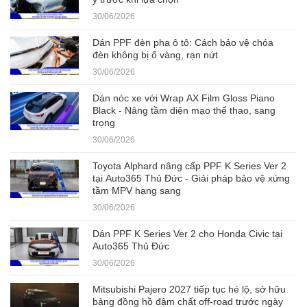
30/06/2026
Dán PPF đèn pha ô tô: Cách bảo vệ chóa
đèn không bị ố vàng, rạn nứt
30/06/2026
Dán nóc xe với Wrap AX Film Gloss Piano
Black - Nâng tầm diện mạo thể thao, sang
trọng
30/06/2026
Toyota Alphard nâng cấp PPF K Series Ver 2
tại Auto365 Thủ Đức - Giải pháp bảo vệ xứng
tầm MPV hạng sang
30/06/2026
Dán PPF K Series Ver 2 cho Honda Civic tại
Auto365 Thủ Đức
30/06/2026
Mitsubishi Pajero 2027 tiếp tục hé lộ, sở hữu
bảng đồng hồ đậm chất off-road trước ngày