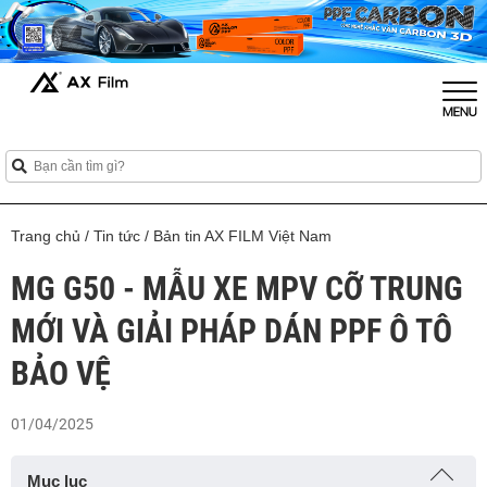
Trang chủ
/
Tin tức
/
Bản tin AX FILM Việt Nam
MG G50 - MẪU XE MPV CỠ TRUNG
MỚI VÀ GIẢI PHÁP DÁN PPF Ô TÔ
BẢO VỆ
01/04/2025
Mục lục