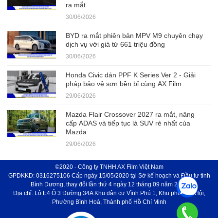
ra mắt
30/06/2026
BYD ra mắt phiên bản MPV M9 chuyên chạy
dịch vụ với giá từ 661 triệu đồng
30/06/2026
Honda Civic dán PPF K Series Ver 2 - Giải
pháp bảo vệ sơn bền bỉ cùng AX Film
29/06/2026
Mazda Flair Crossover 2027 ra mắt, nâng
cấp ADAS và tiếp tục là SUV rẻ nhất của
Mazda
29/06/2026
©2020 - Công ty TNHH AX Film Việt Nam
GPDKKD: 0316275106 Cấp ngày 15/05/2020 tại Sở kế hoạch và Đầu tư tỉnh
Bình Dương, thay đổi lần thứ 4 ngày 12 tháng 09 năm 2024
Địa chỉ: Lô E4 Ô 3 Đường 34A Khu dân cư Vĩnh Phú 1, Khu phố Phú Hội,
Phường Bình Hoà, Thành phố Hồ Chí Minh