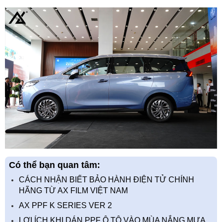
Có thể bạn quan tâm:
CÁCH NHẬN BIẾT BẢO HÀNH ĐIỆN TỬ CHÍNH
HÃNG TỪ AX FILM VIỆT NAM
AX PPF K SERIES VER 2
LỢI ÍCH KHI DÁN PPF Ô TÔ VÀO MÙA NẮNG MƯA