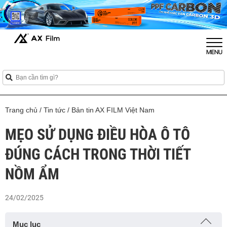
Trang chủ
/
Tin tức
/
Bản tin AX FILM Việt Nam
MẸO SỬ DỤNG ĐIỀU HÒA Ô TÔ
ĐÚNG CÁCH TRONG THỜI TIẾT
NỒM ẨM
24/02/2025
Mục lục