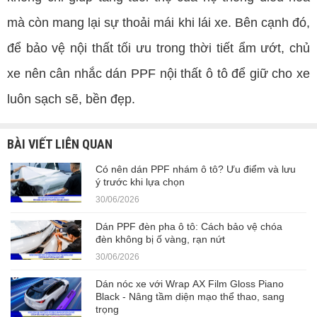
mà còn mang lại sự thoải mái khi lái xe. Bên cạnh đó,
để bảo vệ nội thất tối ưu trong thời tiết ẩm ướt, chủ
xe nên cân nhắc dán PPF nội thất ô tô để giữ cho xe
luôn sạch sẽ, bền đẹp.
BÀI VIẾT LIÊN QUAN
Có nên dán PPF nhám ô tô? Ưu điểm và lưu
ý trước khi lựa chọn
30/06/2026
Dán PPF đèn pha ô tô: Cách bảo vệ chóa
đèn không bị ố vàng, rạn nứt
30/06/2026
Dán nóc xe với Wrap AX Film Gloss Piano
Black - Nâng tầm diện mạo thể thao, sang
trọng