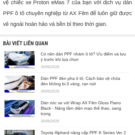
vệ chiếc xe Proton eMas 7 của bạn với dịch vụ dán
PPF ô tô chuyên nghiệp từ AX Film để luôn giữ được
vẻ ngoài hoàn hảo và bền bỉ theo thời gian.
BÀI VIẾT LIÊN QUAN
Có nên dán PPF nhám ô tô? Ưu điểm và lưu
ý trước khi lựa chọn
30/06/2026
Dán PPF đèn pha ô tô: Cách bảo vệ chóa
đèn không bị ố vàng, rạn nứt
30/06/2026
Dán nóc xe với Wrap AX Film Gloss Piano
Black - Nâng tầm diện mạo thể thao, sang
trọng
30/06/2026
Toyota Alphard nâng cấp PPF K Series Ver 2