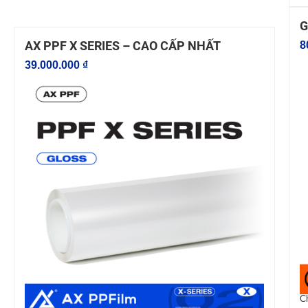
G
AX PPF X SERIES – CAO CẤP NHẤT
8
39.000.000 ₫
Ch