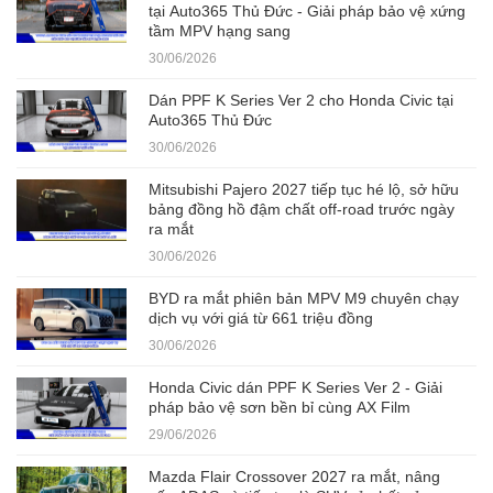
tại Auto365 Thủ Đức - Giải pháp bảo vệ xứng
tầm MPV hạng sang
30/06/2026
Dán PPF K Series Ver 2 cho Honda Civic tại
Auto365 Thủ Đức
30/06/2026
Mitsubishi Pajero 2027 tiếp tục hé lộ, sở hữu
bảng đồng hồ đậm chất off-road trước ngày
ra mắt
30/06/2026
BYD ra mắt phiên bản MPV M9 chuyên chạy
dịch vụ với giá từ 661 triệu đồng
30/06/2026
Honda Civic dán PPF K Series Ver 2 - Giải
pháp bảo vệ sơn bền bỉ cùng AX Film
29/06/2026
Mazda Flair Crossover 2027 ra mắt, nâng