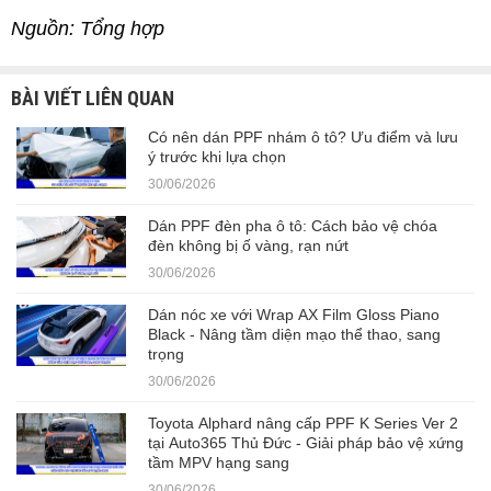
Nguồn: Tổng hợp
BÀI VIẾT LIÊN QUAN
Có nên dán PPF nhám ô tô? Ưu điểm và lưu
ý trước khi lựa chọn
30/06/2026
Dán PPF đèn pha ô tô: Cách bảo vệ chóa
đèn không bị ố vàng, rạn nứt
30/06/2026
Dán nóc xe với Wrap AX Film Gloss Piano
Black - Nâng tầm diện mạo thể thao, sang
trọng
30/06/2026
Toyota Alphard nâng cấp PPF K Series Ver 2
tại Auto365 Thủ Đức - Giải pháp bảo vệ xứng
tầm MPV hạng sang
30/06/2026