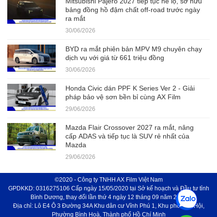
Mitsubishi Pajero 2027 tiếp tục hé lộ, sở hữu
bảng đồng hồ đậm chất off-road trước ngày
ra mắt
30/06/2026
BYD ra mắt phiên bản MPV M9 chuyên chạy
dịch vụ với giá từ 661 triệu đồng
30/06/2026
Honda Civic dán PPF K Series Ver 2 - Giải
pháp bảo vệ sơn bền bỉ cùng AX Film
29/06/2026
Mazda Flair Crossover 2027 ra mắt, nâng
cấp ADAS và tiếp tục là SUV rẻ nhất của
Mazda
29/06/2026
©2020 - Công ty TNHH AX Film Việt Nam
GPDKKD: 0316275106 Cấp ngày 15/05/2020 tại Sở kế hoạch và Đầu tư tỉnh
Bình Dương, thay đổi lần thứ 4 ngày 12 tháng 09 năm 2024
Địa chỉ: Lô E4 Ô 3 Đường 34A Khu dân cư Vĩnh Phú 1, Khu phố Phú Hội,
Phường Bình Hoà, Thành phố Hồ Chí Minh