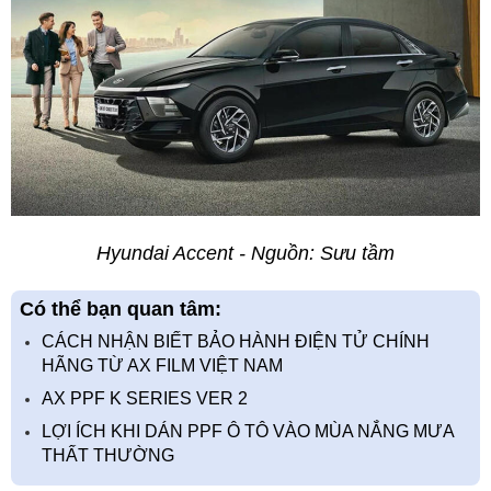
Hyundai Accent - Nguồn: Sưu tầm
Có thể bạn quan tâm:
CÁCH NHẬN BIẾT BẢO HÀNH ĐIỆN TỬ CHÍNH
HÃNG TỪ AX FILM VIỆT NAM
AX PPF K SERIES VER 2
LỢI ÍCH KHI DÁN PPF Ô TÔ VÀO MÙA NẮNG MƯA
THẤT THƯỜNG