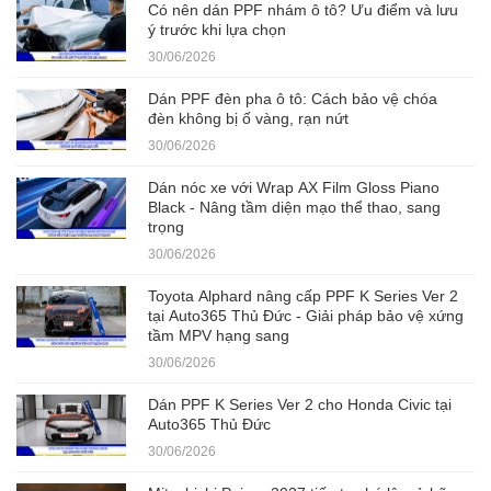
Có nên dán PPF nhám ô tô? Ưu điểm và lưu
ý trước khi lựa chọn
30/06/2026
Dán PPF đèn pha ô tô: Cách bảo vệ chóa
đèn không bị ố vàng, rạn nứt
30/06/2026
Dán nóc xe với Wrap AX Film Gloss Piano
Black - Nâng tầm diện mạo thể thao, sang
trọng
30/06/2026
Toyota Alphard nâng cấp PPF K Series Ver 2
tại Auto365 Thủ Đức - Giải pháp bảo vệ xứng
tầm MPV hạng sang
30/06/2026
Dán PPF K Series Ver 2 cho Honda Civic tại
Auto365 Thủ Đức
30/06/2026