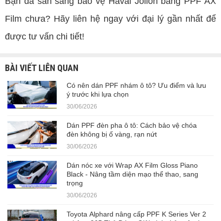
Bạn đã sẵn sàng bảo vệ Haval Jolion bằng PPF AX
Film chưa? Hãy liên hệ ngay với đại lý gần nhất để
được tư vấn chi tiết!
BÀI VIẾT LIÊN QUAN
Có nên dán PPF nhám ô tô? Ưu điểm và lưu
ý trước khi lựa chọn
30/06/2026
Dán PPF đèn pha ô tô: Cách bảo vệ chóa
đèn không bị ố vàng, rạn nứt
30/06/2026
Dán nóc xe với Wrap AX Film Gloss Piano
Black - Nâng tầm diện mạo thể thao, sang
trọng
30/06/2026
Toyota Alphard nâng cấp PPF K Series Ver 2