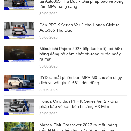
tại Auto365 Thủ Đức - Giải pháp bảo vệ xứng
tầm MPV hạng sang
30/06/2026
Dán PPF K Series Ver 2 cho Honda Civic tại
Auto365 Thủ Đức
30/06/2026
Mitsubishi Pajero 2027 tiếp tục hé lộ, sở hữu
bảng đồng hồ đậm chất off-road trước ngày
ra mắt
30/06/2026
BYD ra mắt phiên bản MPV M9 chuyên chạy
dịch vụ với giá từ 661 triệu đồng
30/06/2026
Honda Civic dán PPF K Series Ver 2 - Giải
pháp bảo vệ sơn bền bỉ cùng AX Film
29/06/2026
Mazda Flair Crossover 2027 ra mắt, nâng
cấp ADAS và tiếp tục là SUV rẻ nhất của