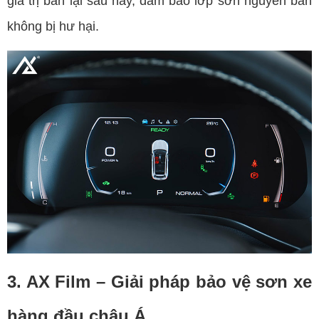
giá trị bán lại sau này, đảm bảo lớp sơn nguyên bản
không bị hư hại.
3. AX Film – Giải pháp bảo vệ sơn xe
hàng đầu châu Á