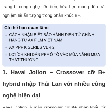
trang bị công nghệ tiên tiến, hứa hẹn mang đến trải
nghiệm lái ấn tượng trong phân khúc B+.
Có thể bạn quan tâm:
CÁCH NHẬN BIẾT BẢO HÀNH ĐIỆN TỬ CHÍNH
HÃNG TỪ AX FILM VIỆT NAM
AX PPF K SERIES VER 2
LỢI ÍCH KHI DÁN PPF Ô TÔ VÀO MÙA NẮNG MƯA
THẤT THƯỜNG
1. Haval Jolion – Crossover cỡ B+
hybrid nhập Thái Lan với nhiều công
nghệ hiện đại
Haval Jolion là mẫu crossover cỡ B+ nhập khẩu từ