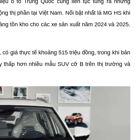
ệu ô tô Trung Quốc cũng liên tục tung ra những 
g thị phần tại Việt Nam. Nổi bật nhất là MG HS khi 
hàng tồn kho cho các xe sản xuất năm 2024 và 2025. 
 giá thực tế khoảng 515 triệu đồng, trong khi bản 
 thấp hơn nhiều mẫu SUV cỡ B trên thị trường và 