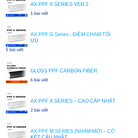
AX PPF X SERIES VER 2
1 bài viết
AX PPF G Series - ĐIỂM CHẠM TỐI
ƯU
5 bài viết
GLOSS PPF CARBON FIBER
6 bài viết
AX PPF X SERIES – CAO CẤP NHẤT
2 bài viết
AX PPF M SERIES (NHÁM MỜ) – CÓ
KẾT CẤU NHẤT