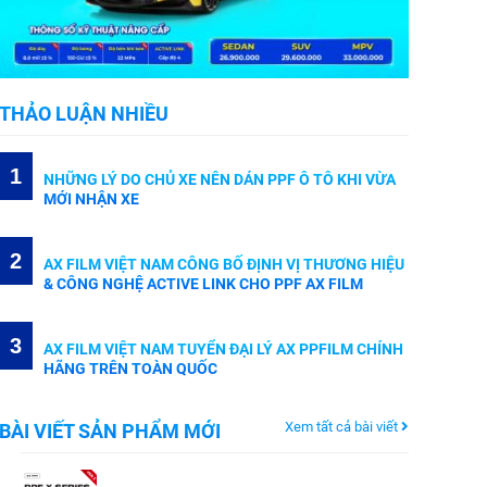
THẢO LUẬN NHIỀU
1
NHỮNG LÝ DO CHỦ XE NÊN DÁN PPF Ô TÔ KHI VỪA
MỚI NHẬN XE
2
AX FILM VIỆT NAM CÔNG BỐ ĐỊNH VỊ THƯƠNG HIỆU
& CÔNG NGHỆ ACTIVE LINK CHO PPF AX FILM
3
AX FILM VIỆT NAM TUYỂN ĐẠI LÝ AX PPFILM CHÍNH
HÃNG TRÊN TOÀN QUỐC
Xem tất cả bài viết
BÀI VIẾT SẢN PHẨM MỚI