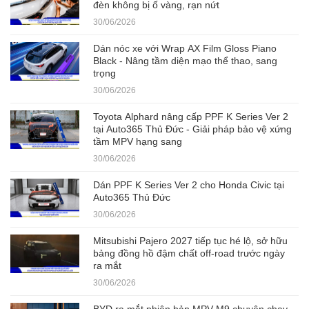
đèn không bị ố vàng, rạn nứt
30/06/2026
Dán nóc xe với Wrap AX Film Gloss Piano
Black - Nâng tầm diện mạo thể thao, sang
trọng
30/06/2026
Toyota Alphard nâng cấp PPF K Series Ver 2
tại Auto365 Thủ Đức - Giải pháp bảo vệ xứng
tầm MPV hạng sang
30/06/2026
Dán PPF K Series Ver 2 cho Honda Civic tại
Auto365 Thủ Đức
30/06/2026
Mitsubishi Pajero 2027 tiếp tục hé lộ, sở hữu
bảng đồng hồ đậm chất off-road trước ngày
ra mắt
30/06/2026