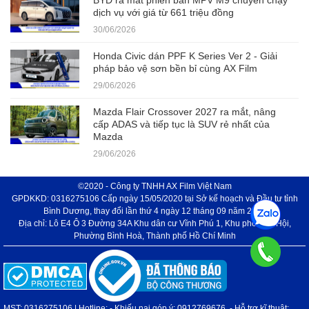
BYD ra mắt phiên bản MPV M9 chuyên chạy
dịch vụ với giá từ 661 triệu đồng
30/06/2026
Honda Civic dán PPF K Series Ver 2 - Giải
pháp bảo vệ sơn bền bỉ cùng AX Film
29/06/2026
Mazda Flair Crossover 2027 ra mắt, nâng
cấp ADAS và tiếp tục là SUV rẻ nhất của
Mazda
29/06/2026
©2020 - Công ty TNHH AX Film Việt Nam
GPDKKD: 0316275106 Cấp ngày 15/05/2020 tại Sở kế hoạch và Đầu tư tỉnh
Bình Dương, thay đổi lần thứ 4 ngày 12 tháng 09 năm 2024
Địa chỉ: Lô E4 Ô 3 Đường 34A Khu dân cư Vĩnh Phú 1, Khu phố Phú Hội,
Phường Bình Hoà, Thành phố Hồ Chí Minh
MST: 0316275106 | Hotline: - Khiếu nại góp ý: 0912769676, - Hỗ trợ kĩ thuật: