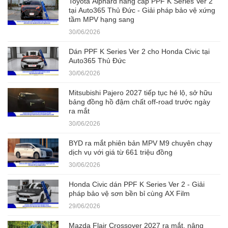
Toyota Alphard nâng cấp PPF K Series Ver 2
tại Auto365 Thủ Đức - Giải pháp bảo vệ xứng
tầm MPV hạng sang
30/06/2026
Dán PPF K Series Ver 2 cho Honda Civic tại
Auto365 Thủ Đức
30/06/2026
Mitsubishi Pajero 2027 tiếp tục hé lộ, sở hữu
bảng đồng hồ đậm chất off-road trước ngày
ra mắt
30/06/2026
BYD ra mắt phiên bản MPV M9 chuyên chạy
dịch vụ với giá từ 661 triệu đồng
30/06/2026
Honda Civic dán PPF K Series Ver 2 - Giải
pháp bảo vệ sơn bền bỉ cùng AX Film
29/06/2026
Mazda Flair Crossover 2027 ra mắt, nâng