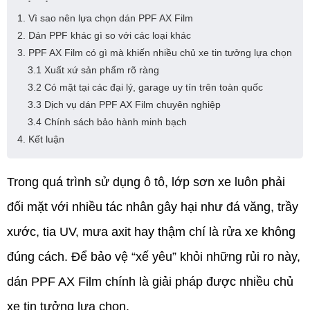
1. Vì sao nên lựa chọn dán PPF AX Film
2. Dán PPF khác gì so với các loại khác
3. PPF AX Film có gì mà khiến nhiều chủ xe tin tưởng lựa chọn
3.1 Xuất xứ sản phẩm rõ ràng
3.2 Có mặt tại các đại lý, garage uy tín trên toàn quốc
3.3 Dịch vụ dán PPF AX Film chuyên nghiệp
3.4 Chính sách bảo hành minh bạch
4. Kết luận
Trong quá trình sử dụng ô tô, lớp sơn xe luôn phải 
đối mặt với nhiều tác nhân gây hại như đá văng, trầy 
xước, tia UV, mưa axit hay thậm chí là rửa xe không 
đúng cách. Để bảo vệ “xế yêu” khỏi những rủi ro này, 
dán PPF AX Film chính là giải pháp được nhiều chủ 
xe tin tưởng lựa chọn.