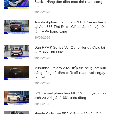
Black - Nâng tầm diện mạo thể thao, sang
trọng
30/06/2026
Toyota Alphard nâng cấp PPF K Series Ver 2
tại Auto365 Thủ Đức - Giải pháp bảo vệ xứng
tầm MPV hạng sang
30/06/2026
Dán PPF K Series Ver 2 cho Honda Civic tại
Auto365 Thủ Đức
30/06/2026
Mitsubishi Pajero 2027 tiếp tục hé lộ, sở hữu
bảng đồng hồ đậm chất off-road trước ngày
ra mắt
30/06/2026
BYD ra mắt phiên bản MPV M9 chuyên chạy
dịch vụ với giá từ 661 triệu đồng
30/06/2026
Honda Civic dán PPF K Series Ver 2 - Giải