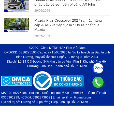
pháp bảo vệ sơn bền bỉ cùng AX Film
29/06/2026
Mazda Flair Crossover 2027 ra mắt, nâng
cấp ADAS và tiếp tục là SUV rẻ nhất của
Mazda
29/06/2026
©2020 - Công ty TNHH AX Film Việt Nam
GPDKKD: 0316275106 Cấp ngày 15/05/2020 tại Sở kế hoạch và Đầu tư tỉnh
Bình Dương, thay đổi lần thứ 4 ngày 12 tháng 09 năm 2024
Địa chỉ: Lô E4 Ô 3 Đường 34A Khu dân cư Vĩnh Phú 1, Khu phố Phú Hội,
Phường Bình Hoà, Thành phố Hồ Chí Minh
MST: 0316275106 | Hotline: - Khiếu nại góp ý: 0912769676, - Hỗ trợ kĩ thuật:
0365361939, - CSKH: 0392373969 | Email: axfilmvn@gmail.com
Địa chỉ trụ sở: Đường số 3, phường Hiệp Bình, Tp Hồ Chí Minh.