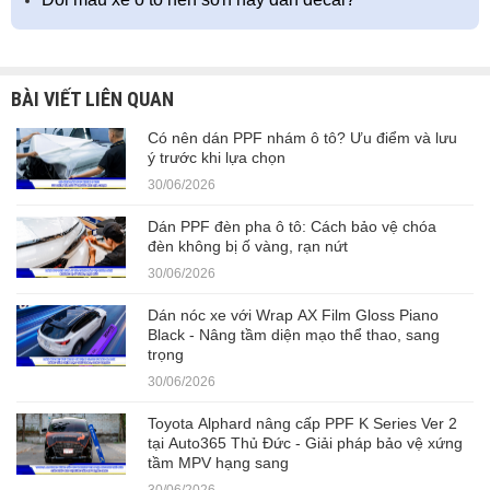
BÀI VIẾT LIÊN QUAN
Có nên dán PPF nhám ô tô? Ưu điểm và lưu
ý trước khi lựa chọn
30/06/2026
Dán PPF đèn pha ô tô: Cách bảo vệ chóa
đèn không bị ố vàng, rạn nứt
30/06/2026
Dán nóc xe với Wrap AX Film Gloss Piano
Black - Nâng tầm diện mạo thể thao, sang
trọng
30/06/2026
Toyota Alphard nâng cấp PPF K Series Ver 2
tại Auto365 Thủ Đức - Giải pháp bảo vệ xứng
tầm MPV hạng sang