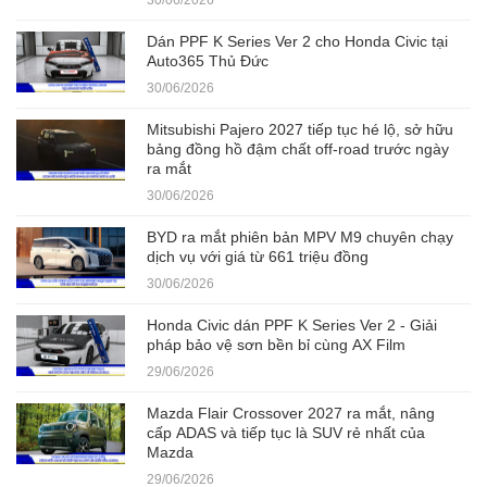
30/06/2026
Dán PPF K Series Ver 2 cho Honda Civic tại
Auto365 Thủ Đức
30/06/2026
Mitsubishi Pajero 2027 tiếp tục hé lộ, sở hữu
bảng đồng hồ đậm chất off-road trước ngày
ra mắt
30/06/2026
BYD ra mắt phiên bản MPV M9 chuyên chạy
dịch vụ với giá từ 661 triệu đồng
30/06/2026
Honda Civic dán PPF K Series Ver 2 - Giải
pháp bảo vệ sơn bền bỉ cùng AX Film
29/06/2026
Mazda Flair Crossover 2027 ra mắt, nâng
cấp ADAS và tiếp tục là SUV rẻ nhất của
Mazda
29/06/2026