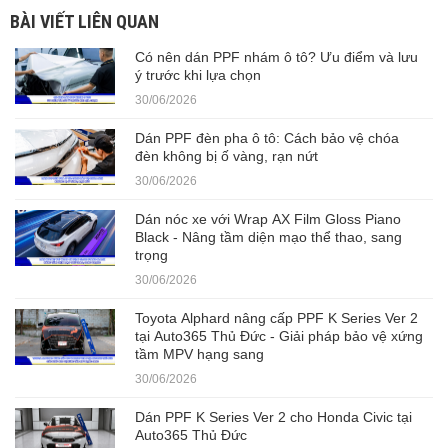
BÀI VIẾT LIÊN QUAN
Có nên dán PPF nhám ô tô? Ưu điểm và lưu
ý trước khi lựa chọn
30/06/2026
Dán PPF đèn pha ô tô: Cách bảo vệ chóa
đèn không bị ố vàng, rạn nứt
30/06/2026
Dán nóc xe với Wrap AX Film Gloss Piano
Black - Nâng tầm diện mạo thể thao, sang
trọng
30/06/2026
Toyota Alphard nâng cấp PPF K Series Ver 2
tại Auto365 Thủ Đức - Giải pháp bảo vệ xứng
tầm MPV hạng sang
30/06/2026
Dán PPF K Series Ver 2 cho Honda Civic tại
Auto365 Thủ Đức