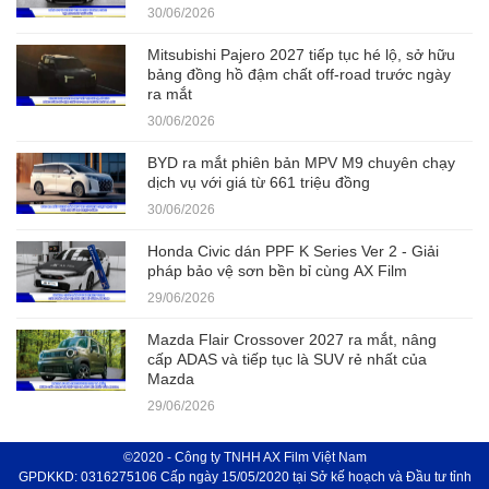
30/06/2026
Mitsubishi Pajero 2027 tiếp tục hé lộ, sở hữu
bảng đồng hồ đậm chất off-road trước ngày
ra mắt
30/06/2026
BYD ra mắt phiên bản MPV M9 chuyên chạy
dịch vụ với giá từ 661 triệu đồng
30/06/2026
Honda Civic dán PPF K Series Ver 2 - Giải
pháp bảo vệ sơn bền bỉ cùng AX Film
29/06/2026
Mazda Flair Crossover 2027 ra mắt, nâng
cấp ADAS và tiếp tục là SUV rẻ nhất của
Mazda
29/06/2026
©2020 - Công ty TNHH AX Film Việt Nam
GPDKKD: 0316275106 Cấp ngày 15/05/2020 tại Sở kế hoạch và Đầu tư tỉnh