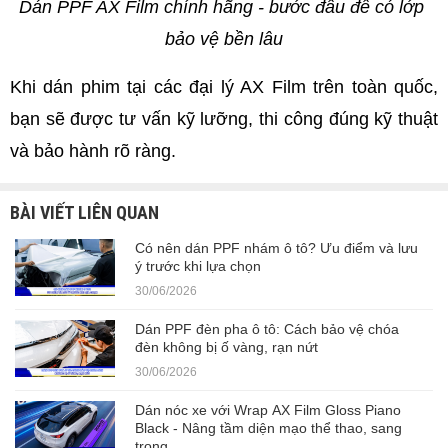
Dán PPF AX Film chính hãng - bước đầu để có lớp 
bảo vệ bền lâu
Khi dán phim tại các đại lý AX Film trên toàn quốc, 
bạn sẽ được tư vấn kỹ lưỡng, thi công đúng kỹ thuật 
và bảo hành rõ ràng.
BÀI VIẾT LIÊN QUAN
Có nên dán PPF nhám ô tô? Ưu điểm và lưu
ý trước khi lựa chọn
30/06/2026
Dán PPF đèn pha ô tô: Cách bảo vệ chóa
đèn không bị ố vàng, rạn nứt
30/06/2026
Dán nóc xe với Wrap AX Film Gloss Piano
Black - Nâng tầm diện mạo thể thao, sang
trọng