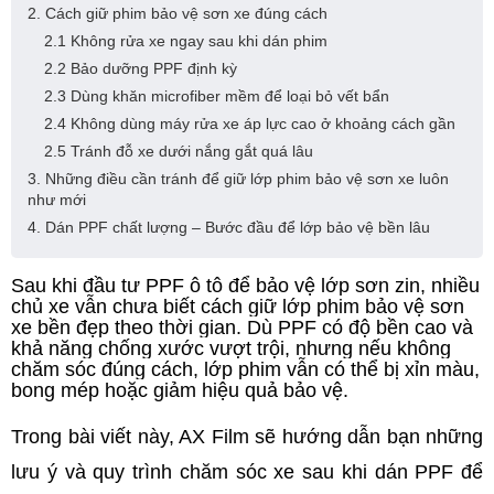
2. Cách giữ phim bảo vệ sơn xe đúng cách
2.1 Không rửa xe ngay sau khi dán phim
2.2 Bảo dưỡng PPF định kỳ
2.3 Dùng khăn microfiber mềm để loại bỏ vết bẩn
2.4 Không dùng máy rửa xe áp lực cao ở khoảng cách gần
2.5 Tránh đỗ xe dưới nắng gắt quá lâu
3. Những điều cần tránh để giữ lớp phim bảo vệ sơn xe luôn
như mới
4. Dán PPF chất lượng – Bước đầu để lớp bảo vệ bền lâu
Sau khi đầu tư PPF ô tô để bảo vệ lớp sơn zin, nhiều 
chủ xe vẫn chưa biết cách giữ lớp phim bảo vệ sơn 
xe bền đẹp theo thời gian. Dù PPF có độ bền cao và 
khả năng chống xước vượt trội, nhưng nếu không 
chăm sóc đúng cách, lớp phim vẫn có thể bị xỉn màu, 
bong mép hoặc giảm hiệu quả bảo vệ.
Trong bài viết này, AX Film sẽ hướng dẫn bạn những 
lưu ý và quy trình chăm sóc xe sau khi dán PPF để 