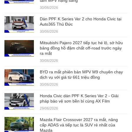
tầm MPV hạng sang
30/06/2026
Dán PPF K Series Ver 2 cho Honda Civic tại
Auto365 Thủ Đức
30/06/2026
Mitsubishi Pajero 2027 tiếp tục hé lộ, sở hữu
bảng đồng hồ đậm chất off-road trước ngày
ra mắt
30/06/2026
BYD ra mắt phiên bản MPV M9 chuyên chạy
dịch vụ với giá từ 661 triệu đồng
30/06/2026
Honda Civic dán PPF K Series Ver 2 - Giải
pháp bảo vệ sơn bền bỉ cùng AX Film
29/06/2026
Mazda Flair Crossover 2027 ra mắt, nâng
cấp ADAS và tiếp tục là SUV rẻ nhất của
Mazda