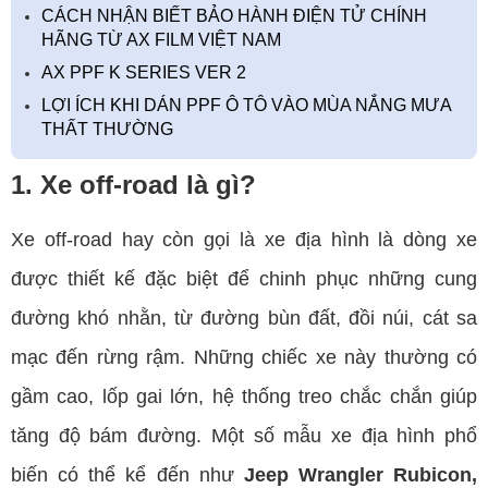
CÁCH NHẬN BIẾT BẢO HÀNH ĐIỆN TỬ CHÍNH
HÃNG TỪ AX FILM VIỆT NAM
AX PPF K SERIES VER 2
LỢI ÍCH KHI DÁN PPF Ô TÔ VÀO MÙA NẮNG MƯA
THẤT THƯỜNG
1. Xe off-road là gì?
Xe off-road hay còn gọi là xe địa hình là dòng xe
được thiết kế đặc biệt để chinh phục những cung
đường khó nhằn, từ đường bùn đất, đồi núi, cát sa
mạc đến rừng rậm. Những chiếc xe này thường có
gầm cao, lốp gai lớn, hệ thống treo chắc chắn giúp
tăng độ bám đường. Một số mẫu xe địa hình phổ
biến có thể kể đến như
Jeep Wrangler Rubicon,