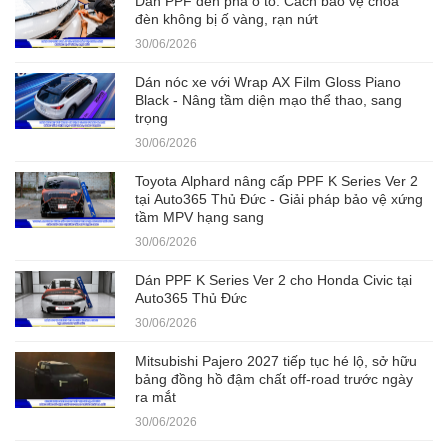
Dán PPF đèn pha ô tô: Cách bảo vệ chóa
đèn không bị ố vàng, rạn nứt
30/06/2026
Dán nóc xe với Wrap AX Film Gloss Piano
Black - Nâng tầm diện mạo thể thao, sang
trọng
30/06/2026
Toyota Alphard nâng cấp PPF K Series Ver 2
tại Auto365 Thủ Đức - Giải pháp bảo vệ xứng
tầm MPV hạng sang
30/06/2026
Dán PPF K Series Ver 2 cho Honda Civic tại
Auto365 Thủ Đức
30/06/2026
Mitsubishi Pajero 2027 tiếp tục hé lộ, sở hữu
bảng đồng hồ đậm chất off-road trước ngày
ra mắt
30/06/2026