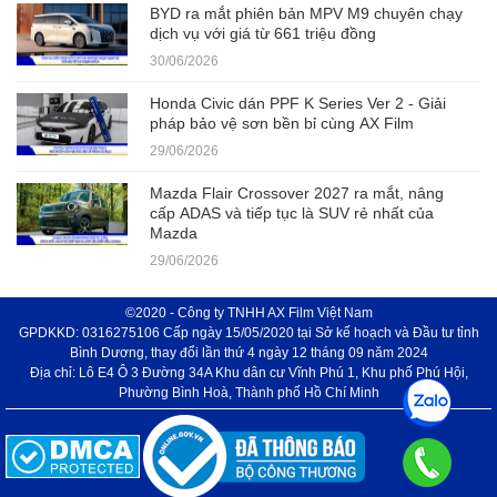
BYD ra mắt phiên bản MPV M9 chuyên chạy
dịch vụ với giá từ 661 triệu đồng
30/06/2026
Honda Civic dán PPF K Series Ver 2 - Giải
pháp bảo vệ sơn bền bỉ cùng AX Film
29/06/2026
Mazda Flair Crossover 2027 ra mắt, nâng
cấp ADAS và tiếp tục là SUV rẻ nhất của
Mazda
29/06/2026
©2020 - Công ty TNHH AX Film Việt Nam
GPDKKD: 0316275106 Cấp ngày 15/05/2020 tại Sở kế hoạch và Đầu tư tỉnh
Bình Dương, thay đổi lần thứ 4 ngày 12 tháng 09 năm 2024
Địa chỉ: Lô E4 Ô 3 Đường 34A Khu dân cư Vĩnh Phú 1, Khu phố Phú Hội,
Phường Bình Hoà, Thành phố Hồ Chí Minh