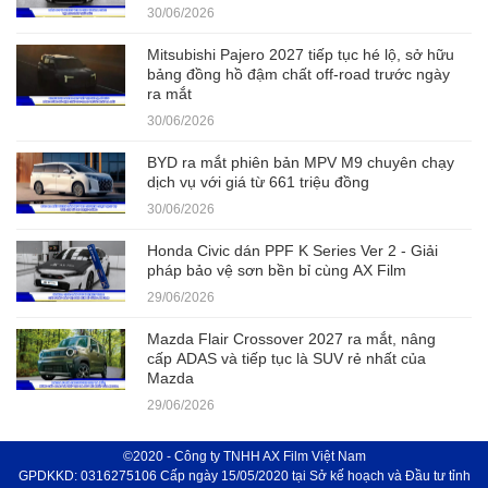
30/06/2026
Mitsubishi Pajero 2027 tiếp tục hé lộ, sở hữu
bảng đồng hồ đậm chất off-road trước ngày
ra mắt
30/06/2026
BYD ra mắt phiên bản MPV M9 chuyên chạy
dịch vụ với giá từ 661 triệu đồng
30/06/2026
Honda Civic dán PPF K Series Ver 2 - Giải
pháp bảo vệ sơn bền bỉ cùng AX Film
29/06/2026
Mazda Flair Crossover 2027 ra mắt, nâng
cấp ADAS và tiếp tục là SUV rẻ nhất của
Mazda
29/06/2026
©2020 - Công ty TNHH AX Film Việt Nam
GPDKKD: 0316275106 Cấp ngày 15/05/2020 tại Sở kế hoạch và Đầu tư tỉnh