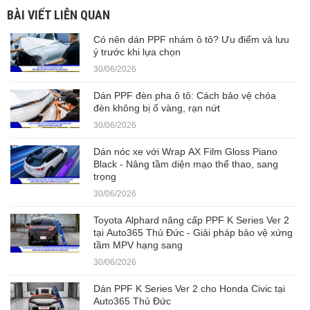
BÀI VIẾT LIÊN QUAN
Có nên dán PPF nhám ô tô? Ưu điểm và lưu
ý trước khi lựa chọn
30/06/2026
Dán PPF đèn pha ô tô: Cách bảo vệ chóa
đèn không bị ố vàng, rạn nứt
30/06/2026
Dán nóc xe với Wrap AX Film Gloss Piano
Black - Nâng tầm diện mạo thể thao, sang
trọng
30/06/2026
Toyota Alphard nâng cấp PPF K Series Ver 2
tại Auto365 Thủ Đức - Giải pháp bảo vệ xứng
tầm MPV hạng sang
30/06/2026
Dán PPF K Series Ver 2 cho Honda Civic tại
Auto365 Thủ Đức