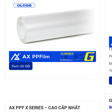
C
P
Đ
Xem chi tiết
T
G
AX PPF X SERIES – CAO CẤP NHẤT
8