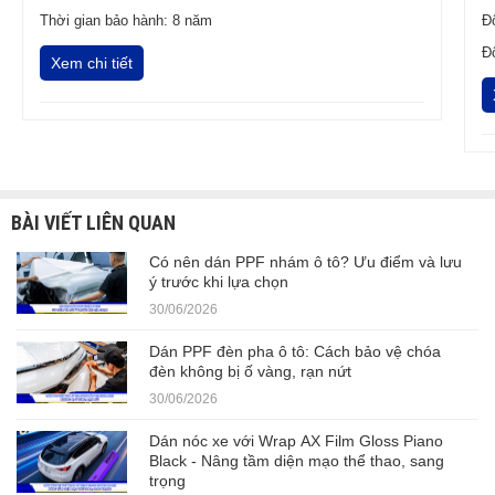
Thời gian bảo hành: 8 năm
Đ
Đ
Xem chi tiết
BÀI VIẾT LIÊN QUAN
Có nên dán PPF nhám ô tô? Ưu điểm và lưu
ý trước khi lựa chọn
30/06/2026
Dán PPF đèn pha ô tô: Cách bảo vệ chóa
đèn không bị ố vàng, rạn nứt
30/06/2026
Dán nóc xe với Wrap AX Film Gloss Piano
Black - Nâng tầm diện mạo thể thao, sang
trọng