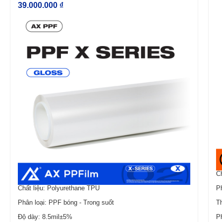
39.000.000 ₫
Ch
Chất liệu: Polyurethane TPU
P
Phân loại: PPF bóng - Trong suốt
T
Độ dày: 8.5mil±5%
P