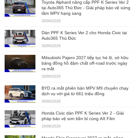
Toyota Alphard nâng cấp PPF K Series Ver 2
tại Auto365 Thủ Đức - Giải pháp bảo vệ xứng
tầm MPV hạng sang
30/06/2026
Dán PPF K Series Ver 2 cho Honda Civic tại
Auto365 Thủ Đức
30/06/2026
Mitsubishi Pajero 2027 tiếp tục hé lộ, sở hữu
bảng đồng hồ đậm chất off-road trước ngày
ra mắt
30/06/2026
BYD ra mắt phiên bản MPV M9 chuyên chạy
dịch vụ với giá từ 661 triệu đồng
30/06/2026
Honda Civic dán PPF K Series Ver 2 - Giải
pháp bảo vệ sơn bền bỉ cùng AX Film
29/06/2026
Mazda Flair Crossover 2027 ra mắt, nâng