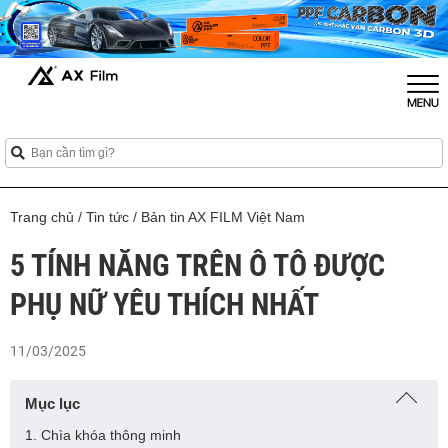
Trang chủ
/
Tin tức
/
Bản tin AX FILM Việt Nam
5 TÍNH NĂNG TRÊN Ô TÔ ĐƯỢC
PHỤ NỮ YÊU THÍCH NHẤT
11/03/2025
Mục lục
1. Chìa khóa thông minh