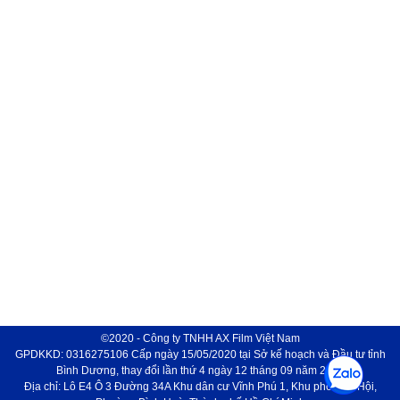
©2020 - Công ty TNHH AX Film Việt Nam
GPDKKD: 0316275106 Cấp ngày 15/05/2020 tại Sở kế hoạch và Đầu tư tỉnh
Bình Dương, thay đổi lần thứ 4 ngày 12 tháng 09 năm 2024
Địa chỉ: Lô E4 Ô 3 Đường 34A Khu dân cư Vĩnh Phú 1, Khu phố Phú Hội,