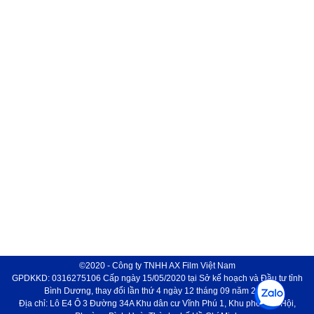
©2020 - Công ty TNHH AX Film Việt Nam
GPDKKD: 0316275106 Cấp ngày 15/05/2020 tại Sở kế hoạch và Đầu tư tỉnh
Bình Dương, thay đổi lần thứ 4 ngày 12 tháng 09 năm 2024
Địa chỉ: Lô E4 Ô 3 Đường 34A Khu dân cư Vĩnh Phú 1, Khu phố Phú Hội,