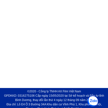
©2020 - Công ty TNHH AX Film Việt Nam
GPDKKD: 0316275106 Cấp ngày 15/05/2020 tại Sở kế hoạch và Đầu tư tỉnh
Bình Dương, thay đổi lần thứ 4 ngày 12 tháng 09 năm 2024
Địa chỉ: Lô E4 Ô 3 Đường 34A Khu dân cư Vĩnh Phú 1, Khu phố Phú Hội,