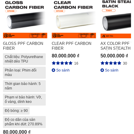
GLOSS PPF CARBON
CLEAR PPF CARBON
AX COLOR PPF T
FIBER
FIBER
SATIN STEALTH 
- XÁM MỜ ĐEN
80.000.000 ₫
50.000.000 ₫
Chất liệu: Polyurethane
nhiệt dẻo TPU
16
30
Phân loại: Phim đổi
So sánh
So sánh
màu
Thời gian bảo hành: 5
năm
Phạm vi bảo hành: Vỡ,
ố vàng, dính keo
Độ bóng: ≥ 90
Độ co dãn của sản
phẩm khi đứt: 270.89%
80.000.000 ₫