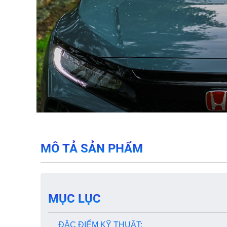
MÔ TẢ SẢN PHẨM
MỤC LỤC
ĐẶC ĐIỂM KỸ THUẬT: