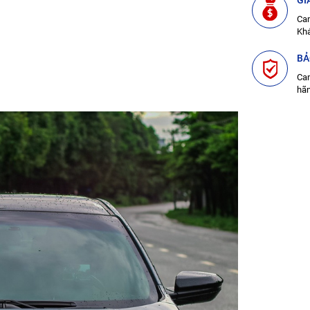
GI
Cam
Kh
BẢ
Cam
hã