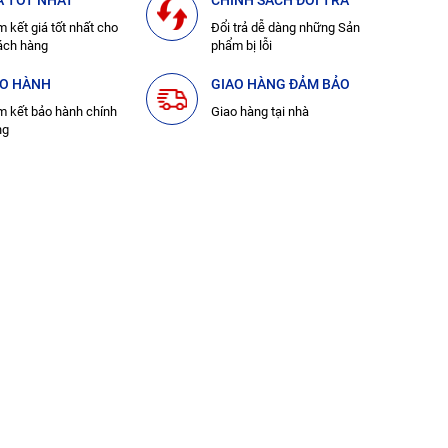
Á TỐT NHẤT
CHÍNH SÁCH ĐỔI TRẢ
 kết giá tốt nhất cho
Đổi trả dễ dàng những Sản
ách hàng
phẩm bị lỗi
O HÀNH
GIAO HÀNG ĐẢM BẢO
 kết bảo hành chính
Giao hàng tại nhà
ng