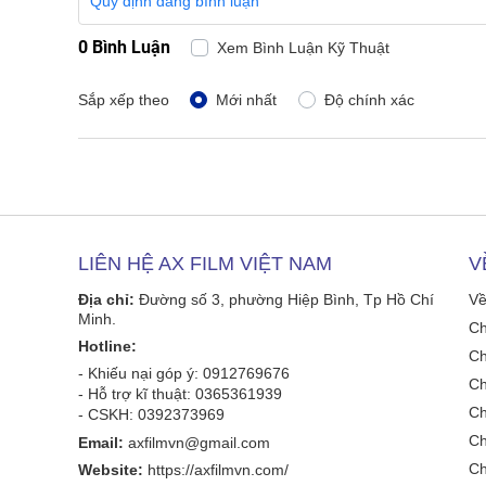
Quy định đăng bình luận
0 Bình Luận
Xem Bình Luận Kỹ Thuật
Sắp xếp theo
Mới nhất
Độ chính xác
LIÊN HỆ AX FILM VIỆT NAM
V
Địa chỉ:
Đường số 3, phường Hiệp Bình, Tp Hồ Chí
Về
Minh.
Ch
Hotline:
Ch
- Khiếu nại góp ý: 0912769676
Ch
- Hỗ trợ kĩ thuật: 0365361939
Ch
- CSKH: 0392373969
Ch
Email:
axfilmvn@gmail.com
Ch
Website:
https://axfilmvn.com/