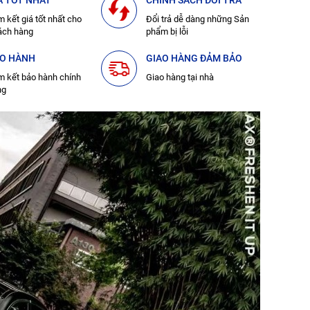
Á TỐT NHẤT
CHÍNH SÁCH ĐỔI TRẢ
 kết giá tốt nhất cho
Đổi trả dễ dàng những Sản
ách hàng
phẩm bị lỗi
O HÀNH
GIAO HÀNG ĐẢM BẢO
 kết bảo hành chính
Giao hàng tại nhà
ng