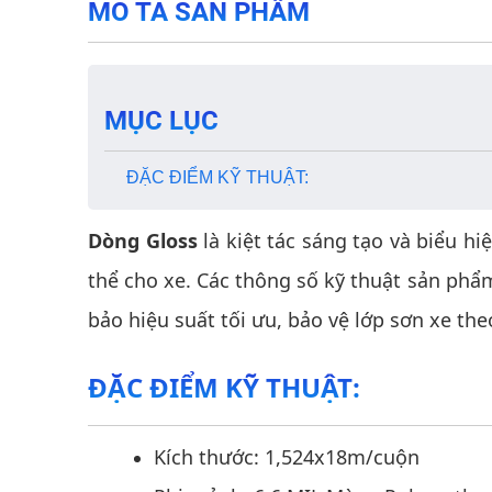
MÔ TẢ SẢN PHẨM
MỤC LỤC
ĐẶC ĐIỂM KỸ THUẬT:
Dòng Gloss
là kiệt tác sáng tạo và biểu h
thể cho xe. Các thông số kỹ thuật sản ph
bảo hiệu suất tối ưu, bảo vệ lớp sơn xe th
ĐẶC ĐIỂM KỸ THUẬT:
Kích thước: 1,524x18m/cuộn