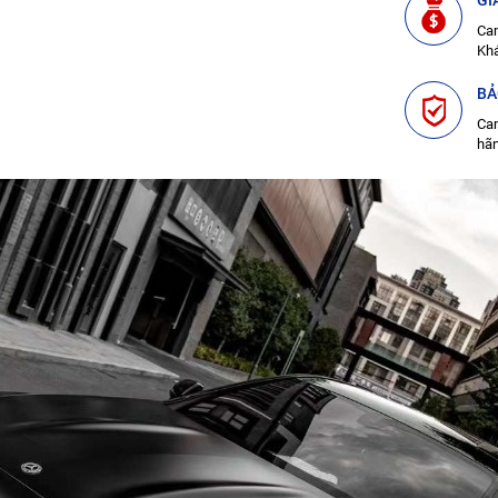
GI
Cam
Kh
BẢ
Cam
hã