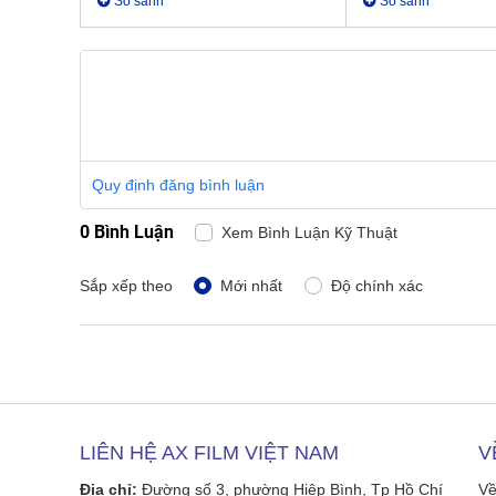
So sánh
So sánh
Quy định đăng bình luận
0 Bình Luận
Xem Bình Luận Kỹ Thuật
Sắp xếp theo
Mới nhất
Độ chính xác
LIÊN HỆ AX FILM VIỆT NAM
V
Địa chỉ:
Đường số 3, phường Hiệp Bình, Tp Hồ Chí
Về