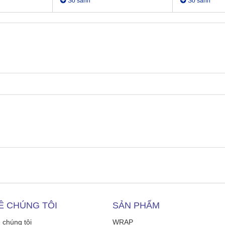
So sánh
So sánh
Ề CHÚNG TÔI
SẢN PHẨM
 chúng tôi
WRAP