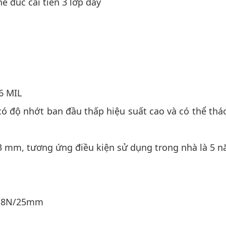
 đúc cải tiến 3 lớp dày
6 MIL
ylic có độ nhớt ban đầu thấp hiệu suất cao và có t
) <0.3 mm, tương ứng điều kiện sử dụng trong nhà là 5 
t: 18N/25mm