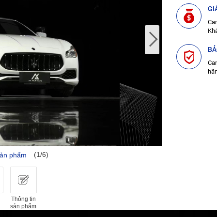
GI
Cam
Kh
BẢ
Cam
hã
(1/6)
sản phẩm
Thông tin
sản phẩm