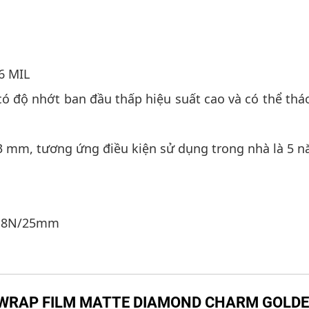
6 MIL
ylic có độ nhớt ban đầu thấp hiệu suất cao và có t
) <0.3 mm, tương ứng điều kiện sử dụng trong nhà là 5 
t: 18N/25mm
á AX WRAP FILM MATTE DIAMOND CHARM GOL