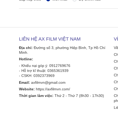
LIÊN HỆ AX FILM VIỆT NAM
V
Địa chỉ:
Đường số 3, phường Hiệp Bình, Tp Hồ Chí
Về
Minh.
Ch
Hotline:
Ch
- Khiếu nại góp ý: 0912769676
Ch
- Hỗ trợ kĩ thuật: 0365361939
Ch
- CSKH: 0392373969
Ch
Email:
axfilmvn@gmail.com
Ch
Website:
https://axfilmvn.com/
Thời gian làm việc:
Thứ 2 - Thứ 7 (8h30 - 17h30)
Ch
ph
Li