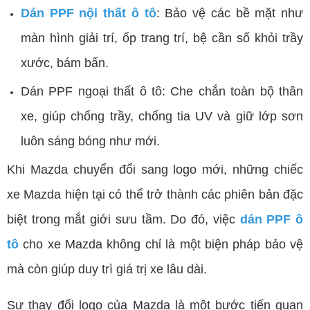
Dán PPF nội thất ô tô
: Bảo vệ các bề mặt như
màn hình giải trí, ốp trang trí, bệ cần số khỏi trầy
xước, bám bẩn.
Dán PPF ngoại thất ô tô: Che chắn toàn bộ thân
xe, giúp chống trầy, chống tia UV và giữ lớp sơn
luôn sáng bóng như mới.
Khi Mazda chuyển đổi sang logo mới, những chiếc
xe Mazda hiện tại có thể trở thành các phiên bản đặc
biệt trong mắt giới sưu tầm. Do đó, việc
dán PPF ô
tô
cho xe Mazda không chỉ là một biện pháp bảo vệ
mà còn giúp duy trì giá trị xe lâu dài.
Sự thay đổi logo của Mazda là một bước tiến quan